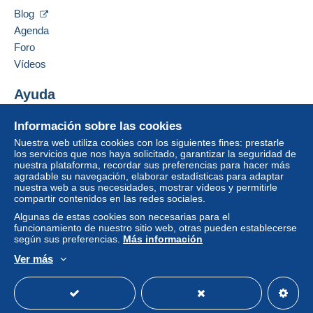
Blog
Agenda
Foro
Vídeos
Ayuda
Centro de ayuda
Información sobre las cookies
Comprar en Delcampe
Nuestra web utiliza cookies con los siguientes fines: prestarle
Vender en Delcampe
los servicios que nos haya solicitado, garantizar la seguridad de
nuestra plataforma, recordar sus preferencias para hacer más
Una página securizada
agradable su navegación, elaborar estadísticas para adaptar
nuestra web a sus necesidades, mostrar vídeos y permitirle
compartir contenidos en las redes sociales.
Algunas de estas cookies son necesarias para el
funcionamiento de nuestro sitio web, otras pueden establecerse
según sus preferencias.
Más información
Ver más
Español
USD
Modo estándar
America/