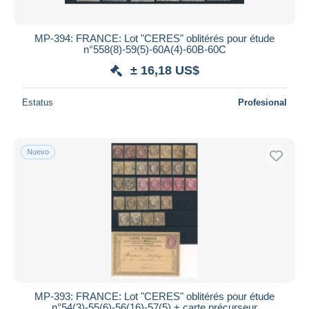
MP-394: FRANCE: Lot "CERES" oblitérés pour étude
n°558(8)-59(5)-60A(4)-60B-60C
± 16,18 US$
Estatus
Profesional
Nuevo
MP-393: FRANCE: Lot "CERES" oblitérés pour étude
n°54(3)-55(6)-56(16)-57(5) + carte précurseur