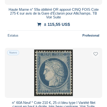
Haute Marne n° 59a oblitéré OR apposé CINQ FOIS Cote
275 € sur avis de la Gare d'Éclaron pour Allichamps. TB
Voir Suite
± 115,55 US$
Estatus
Profesional
Nuevo
n° 60A Neuf * Cote 210 €, 25 ct bleu type I Variété filet
cassé en haut à droite, très beau centrage. Voir Suite