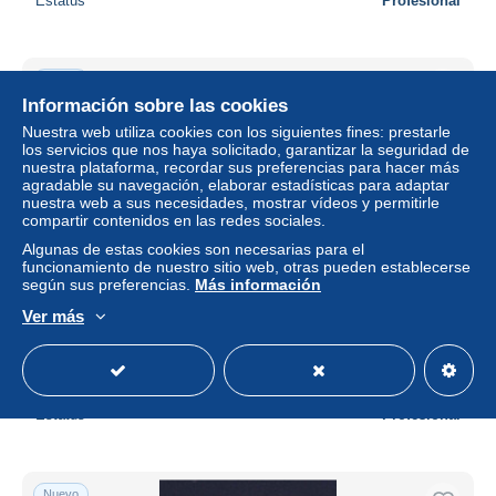
Estatus
Profesional
Nuevo
Información sobre las cookies
Nuestra web utiliza cookies con los siguientes fines: prestarle
los servicios que nos haya solicitado, garantizar la seguridad de
nuestra plataforma, recordar sus preferencias para hacer más
agradable su navegación, elaborar estadísticas para adaptar
nuestra web a sus necesidades, mostrar vídeos y permitirle
compartir contenidos en las redes sociales.
Algunas de estas cookies son necesarias para el
funcionamiento de nuestro sitio web, otras pueden establecerse
según sus preferencias.
Más información
MP-391: FRANCE: Lot "CERES" oblitérés pour étude
Ver más
n°50(7)-51(6)-52(4)-53(4)
± 34,67 US$
Estatus
Profesional
Nuevo