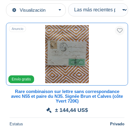
Tipo de venta
Visualización
Categorías principales
Activas
Sellos
Precios fijos
Europa
Anuncio
Subasta con ofertas
Francia
Subastas sin pujas
1849-1900
Casa de subastas
Vendidos
1871-1875 Ceres
Duration
Todas las duraciones
Envío gratis
Nuevo desde
Días
Rare combinaison sur lettre sans correspondance
avec N55 et paire du N35. Signée Brun et Calves (côte
Cerrando dentro
Yvert 720€)
horas
de
± 144,44 US$
Precio
Estatus
Privado
De
a
US$
US$