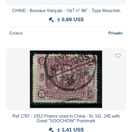
CHINE - Bureaux français - Y&T n° 86° - Type Mouchon
± 0,69 US$
Estatus
Privado
Ref 1787 - 1912 France used in China - 5c SG. 245 with
Good "SOOCHOW" Postmark
± 1,41 US$