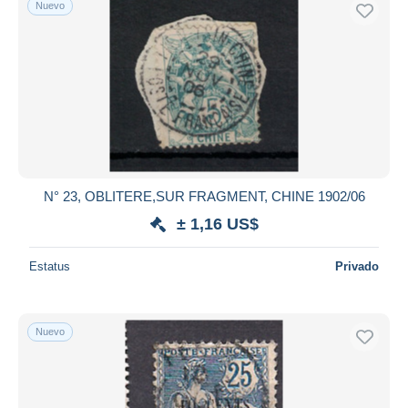
Nuevo
Sólo con descuento
Envío gratis
Métodos de pago
PayPal
Transferencia bancaria
Visa
Mastercard
Bancontact
N° 23, OBLITERE,SUR FRAGMENT, CHINE 1902/06
iDeal
± 1,16 US$
Maestro
Deseleccionar todo
Estatus
Privado
Residencia del vendedor
Mundo entero
Nuevo