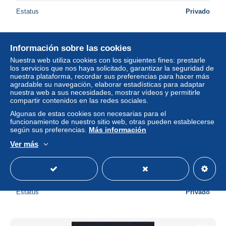
Estatus
Privado
Información sobre las cookies
Nuestra web utiliza cookies con los siguientes fines: prestarle
los servicios que nos haya solicitado, garantizar la seguridad de
nuestra plataforma, recordar sus preferencias para hacer más
agradable su navegación, elaborar estadísticas para adaptar
nuestra web a sus necesidades, mostrar vídeos y permitirle
compartir contenidos en las redes sociales.
Algunas de estas cookies son necesarias para el
funcionamiento de nuestro sitio web, otras pueden establecerse
según sus preferencias.
Más información
Envío gratis
Ver más
Chine: Yv.nr. 12, used / obl.
± 3,53 US$
3,21 €
-5 %
Estatus
Privado