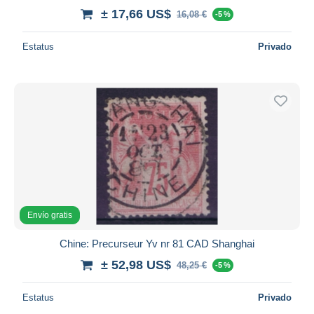
± 17,66 US$
16,08 €
-5 %
Estatus
Privado
Envío gratis
Chine: Precurseur Yv nr 81 CAD Shanghai
± 52,98 US$
48,25 €
-5 %
Estatus
Privado