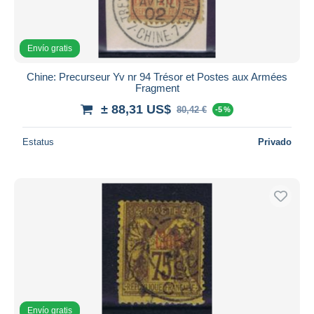
Envío gratis
Chine: Precurseur Yv nr 94 Trésor et Postes aux Armées
Fragment
± 88,31 US$
80,42 €
-5 %
Estatus
Privado
Envío gratis