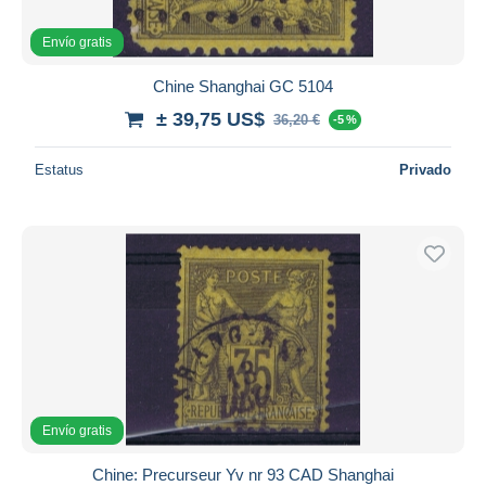
Envío gratis
Chine Shanghai GC 5104
± 39,75 US$
36,20 €
-5 %
Estatus
Privado
Envío gratis
Chine: Precurseur Yv nr 93 CAD Shanghai