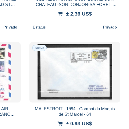
AD ST
CHATEAU -SON DONJON-SA FORET -
CHE -
INDRE ET LOIRE -9-8-1928
± 2,36 US$
Privado
Estatus
Privado
Nuevo
 AIR
MALESTROIT - 1994 - Combat du Maquis
RANCE -
de St Marcel - 64
± 0,93 US$