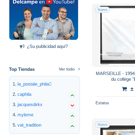
Nuevo
¿Su publicidad aquí?
Top Tiendas
Ver todo
MARSEILLE - 1994 
du collège "
la_postale_phila
±
caphila
Estatus
jacquesdirkx
myleme
vat_tradition
Nuevo