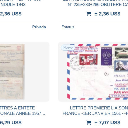
° 514 ONDULE 1943
N° 235+283+286 OBLITERE C
HILAIRE DU HARCOUET -MAN
 2,36 US$
± 2,36 US$
1934
Privado
Estatus
Nuevo
ETTRES A ENTETE
LETTRE PREMIERE LIAISON
ONALE ANNEE 1957 A
FRANCE -1ER JANVIER 1961 -F
1962
EXTREME ORIENT
 6,29 US$
± 7,07 US$