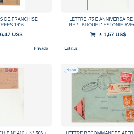
LETTRE -75 E ANNIVERSAIRE
ILLUSTREES 1916
REPUBLIQUE D'ESTONIE AVEC CAD
CONCORDANT 24 FEV 19
 6,47 US$
± 1,57 US$
Privado
Estatus
Nuevo
IE N° 410 + N° 506 +
LETTRE RECOMMANDEE AFFR