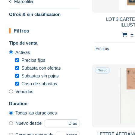
Marcofilia
Otros & sin clasificación
LOT 3 CARTES DE FRANCHISE
Filtros
±
Tipo de venta
Estatus
Activas
Precios fijos
Subasta con ofertas
Nuevo
Subastas sin pujas
Casa de subastas
Vendidos
Duration
Todas las duraciones
Nuevo desde
Días
LETTRE AFFRANCH
Cerrando dentro de