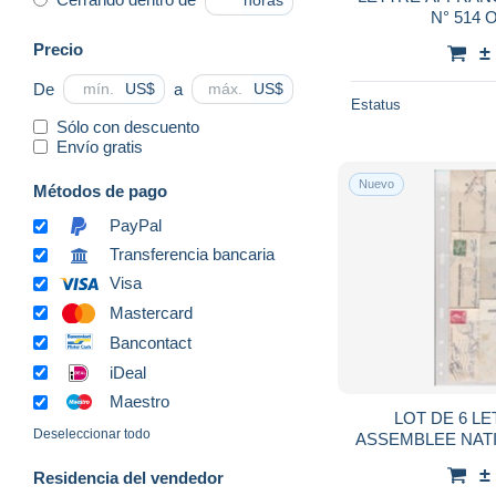
horas
N
Precio
±
De
a
US$
US$
Estatus
Sólo con descuento
Envío gratis
Nuevo
Métodos de pago
PayPal
Transferencia bancaria
Visa
Mastercard
Bancontact
iDeal
Maestro
LOT DE 6 L
Deseleccionar todo
ASSEMBLEE NATI
±
Residencia del vendedor