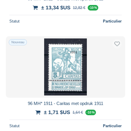
± 13,34 $US
12,82 €
-10 %
Statut
Particulier
Nouveau
96 MH* 1911 - Caritas met opdruk 1911
± 1,71 $US
1,64 €
-10 %
Statut
Particulier