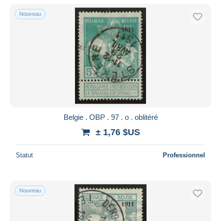
De
à
$US
$US
Nouveau
Uniquement en réduction
Livraison gratuite
Méthodes de paiement
PayPal
Virement bancaire
Visa
Mastercard
Bancontact
Belgie . OBP . 97 . o . oblitéré
iDeal
± 1,76 $US
Maestro
Statut
Professionnel
Tout désélectionner
Résidence du vendeur
Monde entier
Nouveau