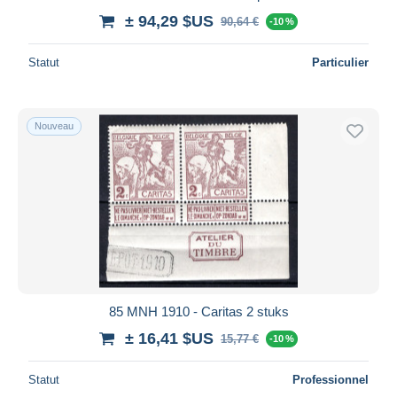
± 94,29 $US
90,64 €
-10 %
Statut
Particulier
Nouveau
85 MNH 1910 - Caritas 2 stuks
± 16,41 $US
15,77 €
-10 %
Statut
Professionnel