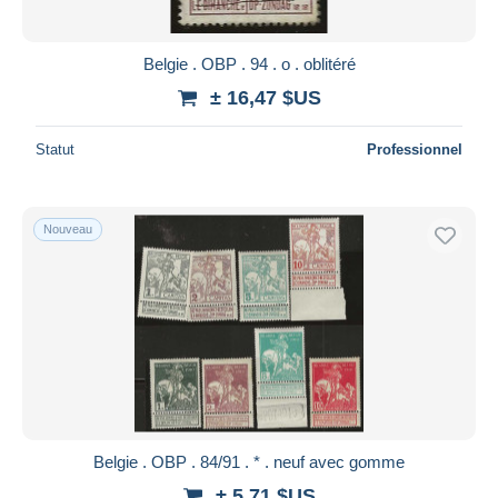
Belgie . OBP . 94 . o . oblitéré
± 16,47 $US
Statut
Professionnel
Nouveau
Belgie . OBP . 84/91 . * . neuf avec gomme
± 5,71 $US