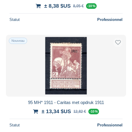
± 8,38 $US
8,05 €
-10 %
Statut
Professionnel
Nouveau
95 MH* 1911 - Caritas met opdruk 1911
± 13,34 $US
12,82 €
-10 %
Statut
Professionnel