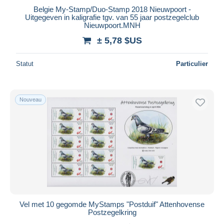
iDeal
Belgie My-Stamp/Duo-Stamp 2018 Nieuwpoort -
Uitgegeven in kaligrafie tgv. van 55 jaar postzegelclub
Maestro
Nieuwpoort.MNH
Tout désélectionner
± 5,78 $US
Résidence du vendeur
Statut
Particulier
Monde entier
Nouveau
Appliquer
Vel met 10 gegomde MyStamps "Postduif" Attenhovense
Postzegelkring