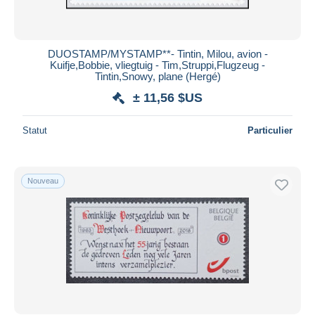
Toutes les durées
Nouveau
jours
DUOSTAMP/MYSTAMP**- Tintin, Milou, avion -
depuis
Kuifje,Bobbie, vliegtuig - Tim,Struppi,Flugzeug -
Fermant
Tintin,Snowy, plane (Hergé)
heures
dans
± 11,56 $US
Prix
Statut
Particulier
De
à
$US
$US
Uniquement en réduction
Livraison gratuite
Nouveau
Méthodes de paiement
PayPal
Virement bancaire
Visa
Mastercard
Bancontact