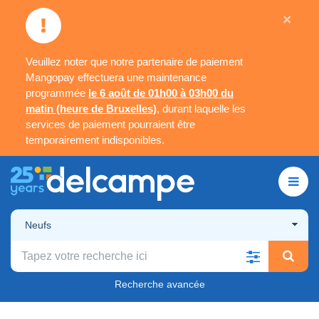
×
Veuillez noter que notre partenaire de paiement
Mangopay effectuera une maintenance
programmée
le 6 août de 01h00 à 03h00 du
matin (heure de Bruxelles)
, durant laquelle les
services de paiement pourraient être
temporairement indisponibles.
Neufs
Recherche avancée