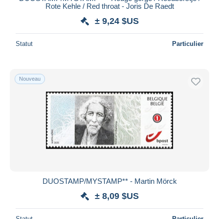
Rote Kehle / Red throat - Joris De Raedt
± 9,24 $US
Statut
Particulier
Nouveau
DUOSTAMP/MYSTAMP** - Martin Mörck
± 8,09 $US
Statut
Particulier