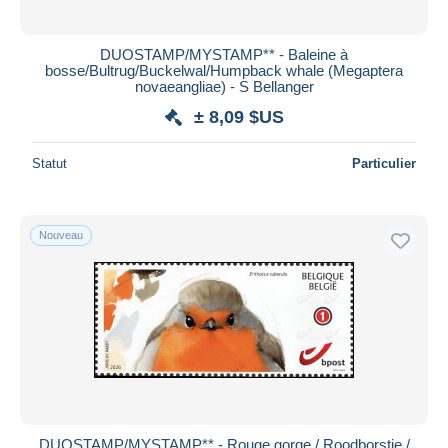
DUOSTAMP/MYSTAMP** - Baleine à
bosse/Bultrug/Buckelwal/Humpback whale (Megaptera
novaeangliae) - S Bellanger
± 8,09 $US
Statut
Particulier
Nouveau
DUOSTAMP/MYSTAMP** - Rouge gorge / Roodborstje /