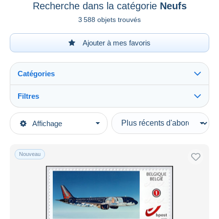
Recherche dans la catégorie
Neufs
3 588 objets trouvés
Ajouter à mes favoris
Catégories
Filtres
Tout voir
Types de vente
Affichage
Catégories principales
En cours
Timbres
Prix fixes
Europe
Nouveau
Enchères avec offres
Belgique
Enchères sans offres
Timbres personnalisés 2001-...
Maisons de vente
Vendus
Neufs
Durée