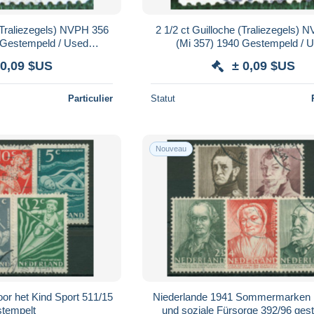
 (Traliezegels) NVPH 356
2 1/2 ct Guilloche (Traliezegels) 
 Gestempeld / Used
(Mi 357) 1940 Gestempeld / 
 / NIEDERLANDE
NEDERLAND / NIEDERLA
 0,09 $US
± 0,09 $US
Particulier
Statut
Nouveau
or het Kind Sport 511/15
Niederlande 1941 Sommermarken ku
stempelt
und soziale Fürsorge 392/96 ges