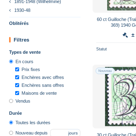
1891-1948 (Wilhelmine)
1930-48
60 ct Guilloche (Tr
Oblitérés
369) 1940 G
NEDERLAND
±
Filtres
Statut
Types de vente
En cours
Prix fixes
Nouveau
Enchères avec offres
Enchères sans offres
Maisons de vente
Vendus
Durée
Toutes les durées
Nouveau depuis
jours
30 ct Guilloche (Tr