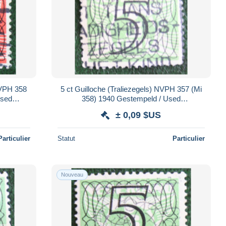
NVPH 358
5 ct Guilloche (Traliezegels) NVPH 357 (Mi
Used
358) 1940 Gestempeld / Used
NDE
NEDERLAND / NIEDERLANDE
± 0,09 $US
Particulier
Statut
Particulier
Nouveau