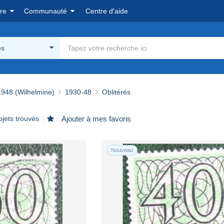
re
Communauté
Centre d'aide
és
948 (Wilhelmine)
1930-48
Oblitérés
bjets trouvés
Ajouter à mes favoris
Nouveau