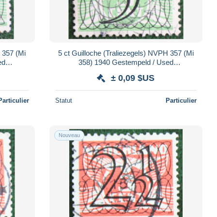
H 357 (Mi
5 ct Guilloche (Traliezegels) NVPH 357 (Mi
ed
358) 1940 Gestempeld / Used
NDE
NEDERLAND / NIEDERLANDE
± 0,09 $US
Particulier
Statut
Particulier
Nouveau