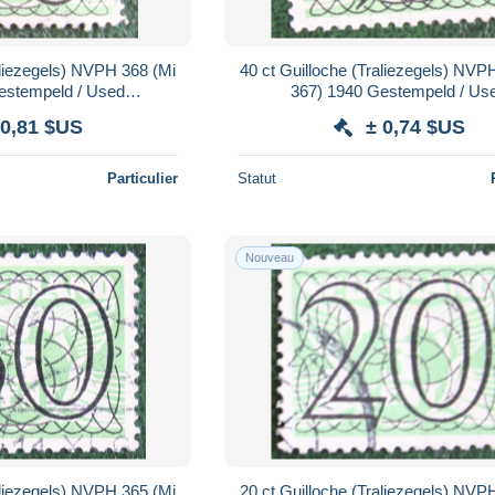
aliezegels) NVPH 368 (Mi
40 ct Guilloche (Traliezegels) NVP
estempeld / Used
367) 1940 Gestempeld / Us
 / NIEDERLANDE
NEDERLAND / NIEDERLA
 0,81 $US
± 0,74 $US
Particulier
Statut
Nouveau
aliezegels) NVPH 365 (Mi
20 ct Guilloche (Traliezegels) NVP