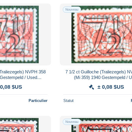
Nouveau
 (Traliezegels) NVPH 358
7 1/2 ct Guilloche (Traliezegels) 
 Gestempeld / Used
(Mi 359) 1940 Gestempeld / 
 / NIEDERLANDE
NEDERLAND / NIEDERLA
 0,08 $US
± 0,08 $US
Particulier
Statut
Nouveau