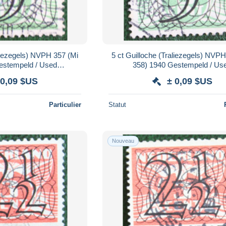
aliezegels) NVPH 357 (Mi
5 ct Guilloche (Traliezegels) NVP
estempeld / Used
358) 1940 Gestempeld / Us
 / NIEDERLANDE
NEDERLAND / NIEDERLA
 0,09 $US
± 0,09 $US
Particulier
Statut
Nouveau