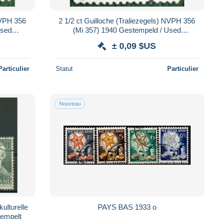
NVPH 356
2 1/2 ct Guilloche (Traliezegels) NVPH 356
Used
(Mi 357) 1940 Gestempeld / Used
NDE
NEDERLAND / NIEDERLANDE
± 0,09 $US
Particulier
Statut
Particulier
Nouveau
lturelle
PAYS BAS 1933 o
tempelt