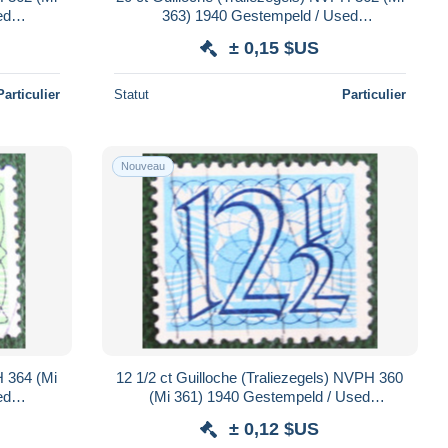
ed
363) 1940 Gestempeld / Used
NDE
NEDERLAND / NIEDERLANDE
± 0,15 $US
Particulier
Statut
Particulier
Nouveau
H 364 (Mi
12 1/2 ct Guilloche (Traliezegels) NVPH 360
ed
(Mi 361) 1940 Gestempeld / Used
NDE
NEDERLAND / NIEDERLANDE
± 0,12 $US