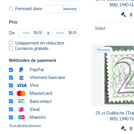
366) 1940 G
Fermant dans
heures
NEDERLAND
±
Prix
Statut
De
à
$US
$US
Uniquement en réduction
Livraison gratuite
Nouveau
Méthodes de paiement
PayPal
Virement bancaire
Visa
Mastercard
Bancontact
iDeal
25 ct Guilloche (Tr
Maestro
365) 1940 G
NEDERLAND
Tout désélectionner
±