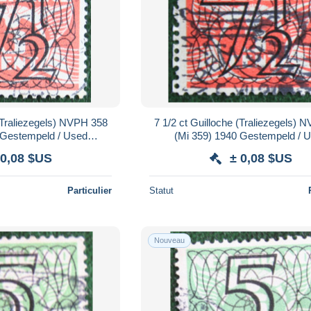
 (Traliezegels) NVPH 358
7 1/2 ct Guilloche (Traliezegels) 
 Gestempeld / Used
(Mi 359) 1940 Gestempeld / 
 / NIEDERLANDE
NEDERLAND / NIEDERLA
 0,08 $US
± 0,08 $US
Particulier
Statut
Nouveau