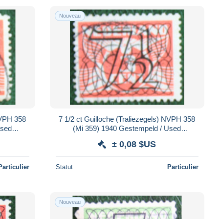
Nouveau
NVPH 358
7 1/2 ct Guilloche (Traliezegels) NVPH 358
Used
(Mi 359) 1940 Gestempeld / Used
NDE
NEDERLAND / NIEDERLANDE
± 0,08 $US
Particulier
Statut
Particulier
Nouveau