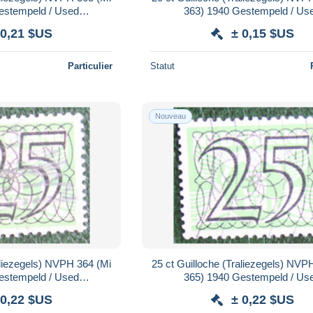
estempeld / Used
363) 1940 Gestempeld / Us
 / NIEDERLANDE
NEDERLAND / NIEDERLA
 0,21 $US
± 0,15 $US
Particulier
Statut
Nouveau
aliezegels) NVPH 364 (Mi
25 ct Guilloche (Traliezegels) NVP
estempeld / Used
365) 1940 Gestempeld / Us
 / NIEDERLANDE
NEDERLAND / NIEDERLA
 0,22 $US
± 0,22 $US