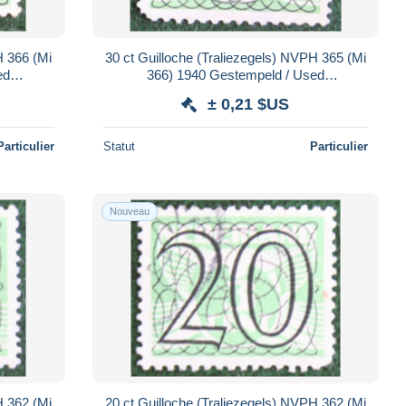
H 366 (Mi
30 ct Guilloche (Traliezegels) NVPH 365 (Mi
ed
366) 1940 Gestempeld / Used
NDE
NEDERLAND / NIEDERLANDE
± 0,21 $US
Particulier
Statut
Particulier
Nouveau
H 362 (Mi
20 ct Guilloche (Traliezegels) NVPH 362 (Mi