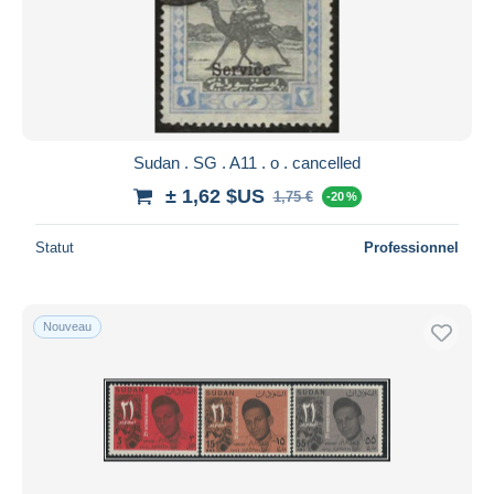
Appliquer
Sudan . SG . A11 . o . cancelled
± 1,62 $US
1,75 €
-20 %
Statut
Professionnel
Nouveau