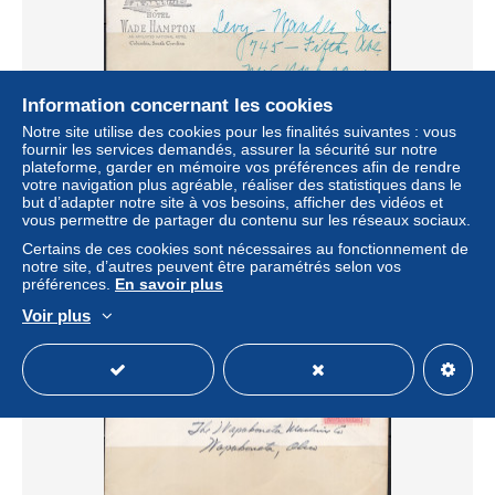
Information concernant les cookies
Notre site utilise des cookies pour les finalités suivantes : vous
fournir les services demandés, assurer la sécurité sur notre
1956 Columbia South Carolina, Hotel Wade Hampton,
plateforme, garder en mémoire vos préférences afin de rendre
Mailed from Charlotte NC May 18,
votre navigation plus agréable, réaliser des statistiques dans le
± 1,16 $US
but d’adapter notre site à vos besoins, afficher des vidéos et
vous permettre de partager du contenu sur les réseaux sociaux.
Certains de ces cookies sont nécessaires au fonctionnement de
Statut
Particulier
notre site, d’autres peuvent être paramétrés selon vos
préférences.
En savoir plus
Voir plus
Nouveau