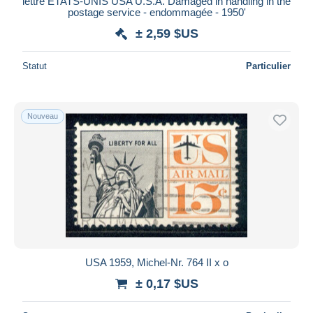
lettre ETATS-UNIS USA U.S.A. Damaged in handling in the
postage service - endommagée - 1950'
± 2,59 $US
Statut
Particulier
Nouveau
USA 1959, Michel-Nr. 764 II x o
± 0,17 $US