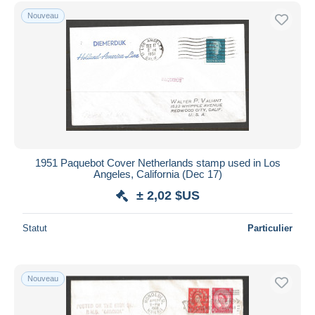
Uniquement en réduction
Nouveau
Livraison gratuite
Méthodes de paiement
PayPal
Virement bancaire
Visa
Mastercard
Bancontact
1951 Paquebot Cover Netherlands stamp used in Los
iDeal
Angeles, California (Dec 17)
Maestro
± 2,02 $US
Tout désélectionner
Statut
Particulier
Résidence du vendeur
Monde entier
Nouveau