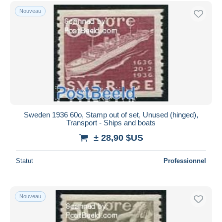
Uniquement en réduction
Nouveau
Livraison gratuite
Méthodes de paiement
PayPal
Virement bancaire
Visa
Mastercard
Bancontact
Sweden 1936 60o, Stamp out of set, Unused (hinged),
iDeal
Transport - Ships and boats
Maestro
± 28,90 $US
Tout désélectionner
Statut
Professionnel
Résidence du vendeur
Monde entier
Nouveau