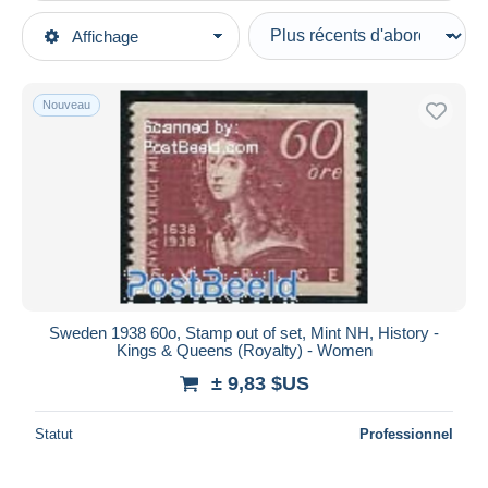
Types de vente
Affichage
Catégories principales
En cours
Timbres
Prix fixes
Europe
Nouveau
Enchères avec offres
Suède
Enchères sans offres
1920-50
Maisons de vente
Vendus
Neufs
Durée
Toutes les durées
Nouveau
jours
Sweden 1938 60o, Stamp out of set, Mint NH, History -
depuis
Kings & Queens (Royalty) - Women
Fermant
heures
± 9,83 $US
dans
Prix
Statut
Professionnel
De
à
$US
$US