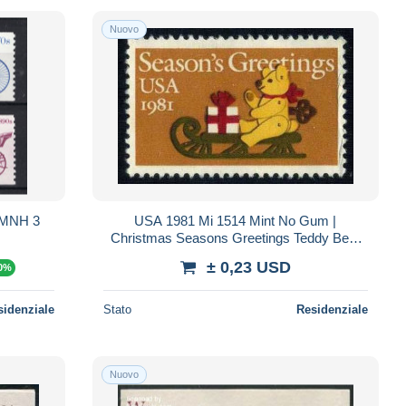
Nuovo
 MNH 3
USA 1981 Mi 1514 Mint No Gum |
Christmas Seasons Greetings Teddy Bear
Sledge Toys | Yvert 1360 Scott 1940 SG
± 0,23 USD
50%
1917
sidenziale
Stato
Residenziale
Nuovo