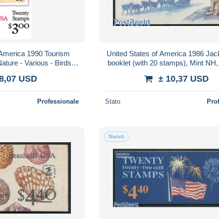
 America 1990 Tourism
United States of America 1986 Ja
ature - Various - Birds -
booklet (with 20 stamps), Mint NH,
klets - Tourism
Dogs - Stamp Booklets - Art - 
 8,07 USD
± 10,37 USD
Professionale
Stato
Pro
Nuovo