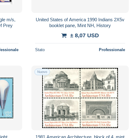
gle m/s,
United States of America 1990 Indians 2X5v
Of Prey
booklet pane, Mint NH, History
± 8,07 USD
fessionale
Stato
Professionale
Nuovo
ight,
1981 American Architecture, block of 4, mint