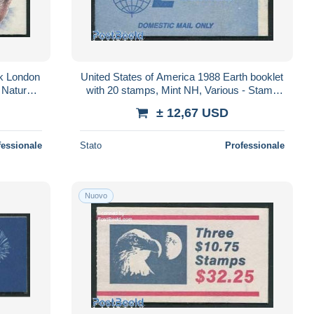
ck London
United States of America 1988 Earth booklet
 Nature -
with 20 stamps, Mint NH, Various - Stamp
Au..
Booklets - Globes
± 12,67 USD
fessionale
Stato
Professionale
Nuovo