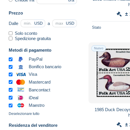
ora
Prezzo
±
Dalle
a
USD
USD
Stato
Solo sconto
Spedizione gratuita
Nuovo
Metodi di pagamento
PayPal
Bonifico bancario
Visa
Mastercard
Bancontact
iDeal
Maestro
1985 Duck Decoys,
Deselezionare tutto
±
Residenza del venditore