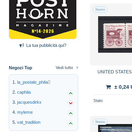
Nuovo
La tua pubblicità qui?
Negozi Top
Vedi tutto
UNITED STATES Y
la_postale_phila
± 0,24
caphila
Stato
jacquesdirkx
myleme
vat_tradition
Nuovo