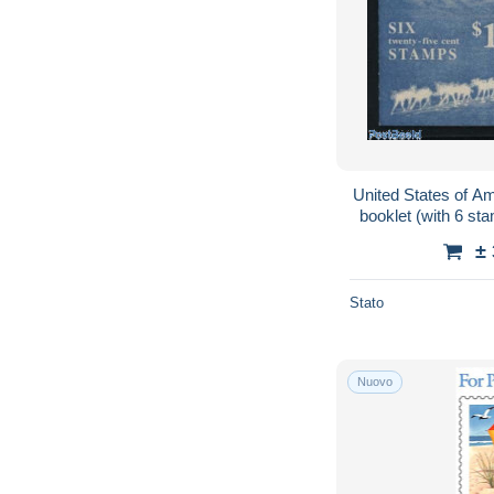
United States of A
booklet (with 6 st
Dogs - Stamp Bo
±
Stato
Nuovo