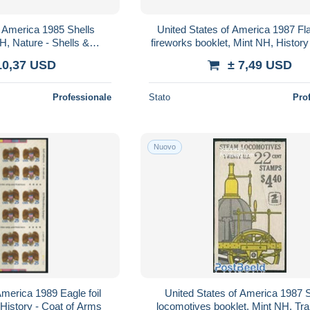
f America 1985 Shells
United States of America 1987 Fl
H, Nature - Shells &
fireworks booklet, Mint NH, History 
 - Stamp Booklets
Stamp Booklets - Art - Firew
10,37 USD
± 7,49 USD
Professionale
Stato
Pro
Nuovo
America 1989 Eagle foil
United States of America 1987
 History - Coat of Arms
locomotives booklet, Mint NH, Tra