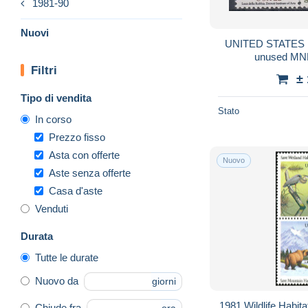
1981-90
Nuovi
UNITED STATES 1
unused MNH
Filtri
±
Tipo di vendita
Stato
In corso
Prezzo fisso
Asta con offerte
Nuovo
Aste senza offerte
Casa d'aste
Venduti
Durata
Tutte le durate
Nuovo da
giorni
1981 Wildlife Habita
Chiude fra