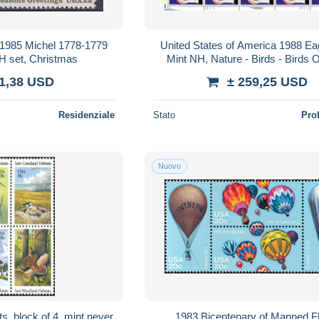
985 Michel 1778-1779
United States of America 1988 Ea
 set, Christmas
Mint NH, Nature - Birds - Birds 
 1,38 USD
± 259,25 USD
Residenziale
Stato
Pro
Nuovo
ts, block of 4, mint never
1983 Bicentenary of Manned Fl