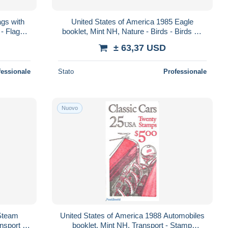
ags with
United States of America 1985 Eagle
- Flags -
booklet, Mint NH, Nature - Birds - Birds Of
orks
Prey - Stamp Booklets
± 63,37 USD
fessionale
Stato
Professionale
Nuovo
 Steam
United States of America 1988 Automobiles
nsport -
booklet, Mint NH, Transport - Stamp