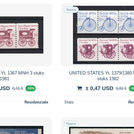
Nuovo
t. 1367 MNH 3 stuks
UNITED STATES Yt. 1379/1380
1981
stuks 1982
 USD
± 0,47 USD
0,41 €
0,82 €
-50%
-
Residenziale
Stato
Re
Nuovo