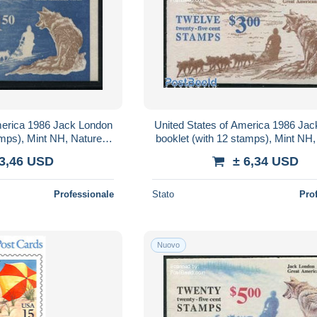
merica 1986 Jack London
United States of America 1986 Ja
amps), Mint NH, Nature -
booklet (with 12 stamps), Mint NH,
oklets - Art - Aut..
Dogs - Stamp Booklets - Art - 
 3,46 USD
± 6,34 USD
Professionale
Stato
Pro
Nuovo