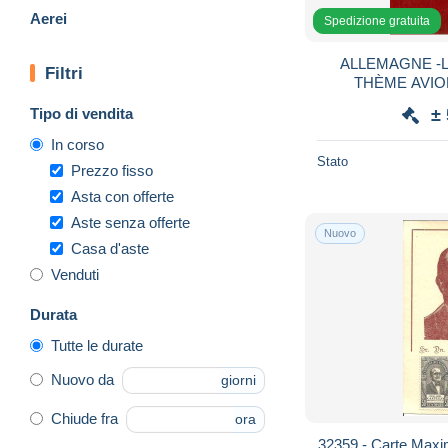
Aerei
Spedizione gratuita
ALLEMAGNE -L
Filtri
THÈME AVIO
CH
Tipo di vendita
±
In corso
Stato
Prezzo fisso
Asta con offerte
Aste senza offerte
Nuovo
Casa d'aste
Venduti
Durata
Tutte le durate
Nuovo da
giorni
Chiude fra
ora
32359 - Carte Max