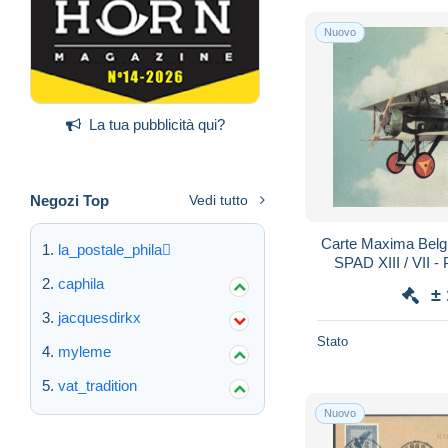
Nuovo
La tua pubblicità qui?
Negozi Top
Vedi tutto
Carte Maxima Belgique 199
la_postale_phila
SPAD XIII / VII -
caphila
±
jacquesdirkx
Stato
myleme
vat_tradition
Nuovo