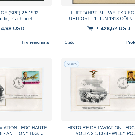
E (SPF) 2.5.1932,
LUFTFAHRT IM I. WELTKRIEG 
lin, Prachtbrief
LUFTPOST - 1. JUN 1918 CÖLN, 
auf Feldpostbrief mit Briefstem
14,98 USD
± 428,62 USD
Flugzeug Ers
Professionista
Stato
Prof
Nuovo
AVIATION - FDC HAUTE-
- HISTOIRE DE L'AVIATION - FD
78 - ANTHONY H.G.
VOLTA 2.1.1978 - WILEY PO