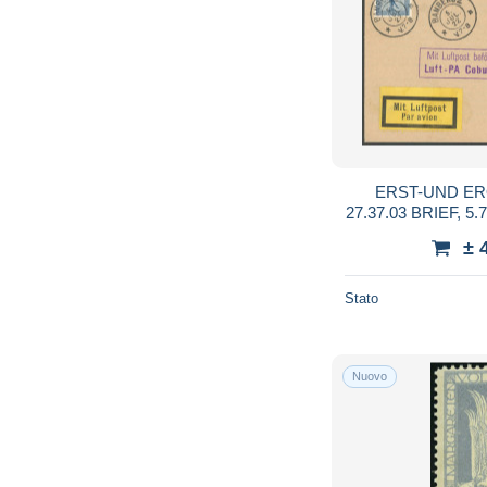
ERST-UND E
27.37.03 BRIEF, 5.
Pra
± 
Stato
Nuovo