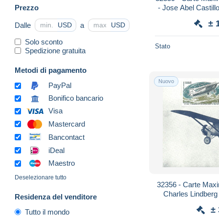
Prezzo
- Jose Abel Castill
Aerienne Cor
± 
Dalle
a
USD
USD
Solo sconto
Stato
Spedizione gratuita
Metodi di pagamento
Nuovo
PayPal
Bonifico bancario
Visa
Mastercard
Bancontact
iDeal
Maestro
Deselezionare tutto
32356 - Carte Maxi
Charles Lindberg
Residenza del venditore
Paris 1927 - Avio
±
Tutto il mondo