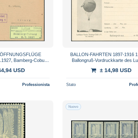
RÖFFNUNGSFLÜGE
BALLON-FAHRTEN 1897-1916 19
7.1927, Bamberg-Coburg,
Ballongruß-Vordruckkarte des Luf
chtbrief
Verein Touring Club München, ung
44,94 USD
± 14,98 USD
Pra
Professionista
Stato
Prof
Nuovo