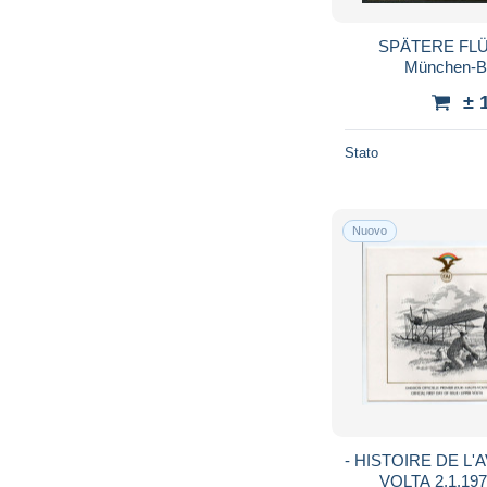
SPÄTERE FLÜG
München-Ber
± 
Stato
Nuovo
- HISTOIRE DE L'
VOLTA 2.1.19