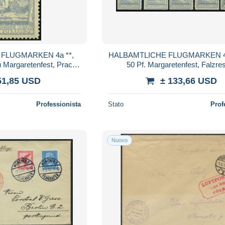
FLUGMARKEN 4a **,
HALBAMTLICHE FLUGMARKEN 4 *
u Margaretenfest, Pracht,
50 Pf. Margaretenfest, Falzres
. 130.-
Prachtwerte in verschiedenen Far
51,85 USD
± 133,66 USD
Professionista
Stato
Prof
Nuovo