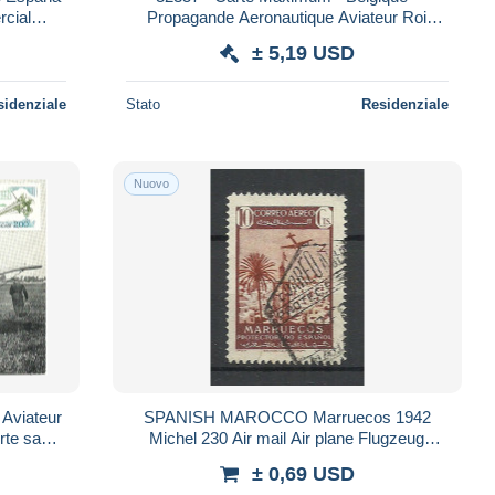
rcial
Propagande Aeronautique Aviateur Roi
on Avião
Leopold III - Aviation Avion
± 5,19 USD
sidenziale
Stato
Residenziale
Nuovo
 Aviateur
SPANISH MAROCCO Marruecos 1942
rte sans
Michel 230 Air mail Air plane Flugzeug
er G
Aviation o
± 0,69 USD