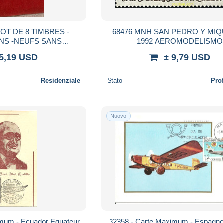
OT DE 8 TIMBRES -
68476 MNH SAN PEDRO Y MI
NS -NEUFS SANS
1992 AEROMODELISMO
ARNIÈRE
 5,19 USD
± 9,79 USD
Residenziale
Stato
Pro
Nuovo
imum - Ecuador Equateur
32358 - Carte Maximum - Espagn