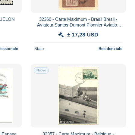
QUELON
32360 - Carte Maximum - Brasil Bresil -
Aviateur Santos Dumont Pionnier Aviation
Aviador Pioneiro Aviação Brasileira
± 17,28 USD
fessionale
Stato
Residenziale
Nuovo
e Espana
32357 - Carte Maximum - Belgique -