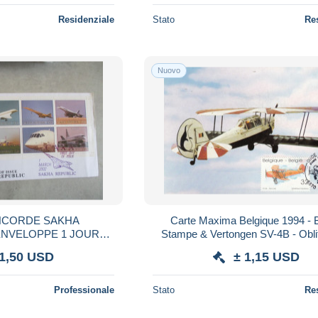
Residenziale
Stato
Re
Nuovo
RDE SAKHA
Carte Maxima Belgique 1994 - B
ENVELOPPE 1 JOUR
Stampe & Vertongen SV-4B - Oblit
 6 TIMBRE
Koksijde
 1,50 USD
± 1,15 USD
Professionale
Stato
Re