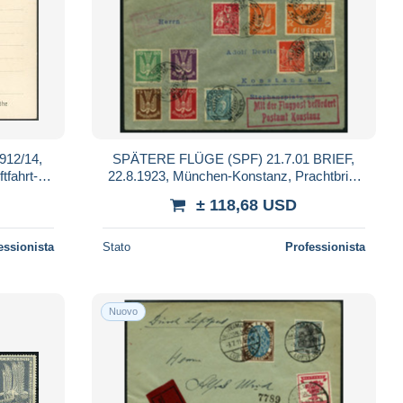
12/14,
SPÄTERE FLÜGE (SPF) 21.7.01 BRIEF,
tfahrt-
22.8.1923, München-Konstanz, Prachtbrief
ebraucht,
mit guter Luftpostfrankatur (vorder- und
± 118,68 USD
essionista
Stato
Professionista
Nuovo