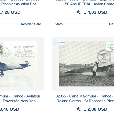
o Pionnier Aviation Poste
- 50 Ans IBERIA - Avion Come
reo Aereo Airmail
Rohrbach Ro VIII Roland - Aviati
17,28 USD
± 4,03 USD
Residenziale
Stato
Re
Nuovo
mum - France - Aviateur
32355 - Carte Maximum - France -
 - Traversée New York
Roland Garros - St Raphael a Bize
n Spirit of Saint Louis
escales - Avion Morane Saulni
 3,46 USD
± 2,88 USD