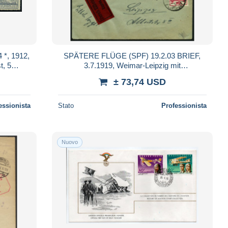
, 1912,
SPÄTERE FLÜGE (SPF) 19.2.03 BRIEF,
t, 5
3.7.1919, Weimar-Leipzig mit
bnuancen
Luftpoststempel WEIMAR NATION.VERS. b
± 73,74 USD
auf kleinem Eilb
essionista
Stato
Professionista
Nuovo