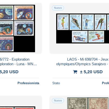
Nuovo
/772 - Exploration
LAOS - Mi 698/704 - Jeux
ploration - Luna - MNH
olympiques/Olympics Sarajevo -
1984
d'hiver/Winter Sports - MNH 
 5,20 USD
± 5,20 USD
Professionista
Stato
Prof
Nuovo