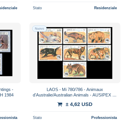
sidenziale
Stato
Residenziale
Nuovo
tings -
LAOS - Mi 780/786 - Animaux
NH 1984
d'Australie/Australian Animals - AUSIPEX 84
- MNH 1984
± 4,62 USD
essionista
Stato
Professionista