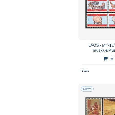
LAOS - Mi 718/
musique/Musi
Musique/Mu
±
Stato
Nuovo