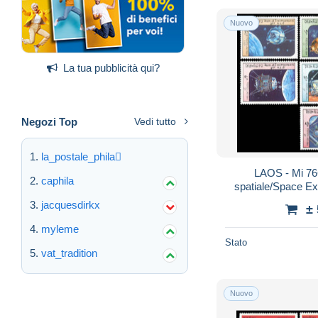
Nuovo
La tua pubblicità qui?
Negozi Top
Vedi tutto
la_postale_phila
LAOS - Mi 766
caphila
spatiale/Space Ex
jacquesdirkx
±
myleme
Stato
vat_tradition
Nuovo