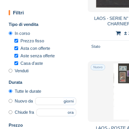
Filtri
LAOS - SERIE N° 71 A 74
CHARNIER
Tipo di vendita
±
In corso
Prezzo fisso
Stato
Asta con offerte
Aste senza offerte
Casa d'aste
Nuovo
Venduti
Durata
Tutte le durate
Nuovo da
giorni
Chiude fra
ora
Prezzo
LAOS - POSTE A