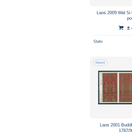
Laos 2009 Wat Si
po
±
Stato
Nuovo
Laos 2001 Buddh
1787/9