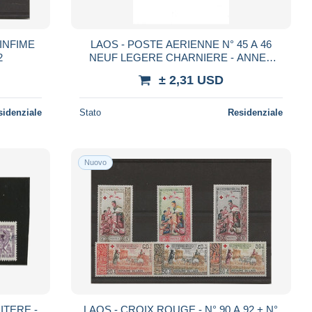
 INFIME
LAOS - POSTE AERIENNE N° 45 A 46
2
NEUF LEGERE CHARNIERE - ANNEE
1965 - COTE : 7,50 €
± 2,31 USD
sidenziale
Stato
Residenziale
Nuovo
ITERE -
LAOS - CROIX ROUGE - N° 90 A 92 + N°