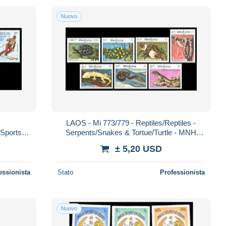
Nuovo
LAOS - Mi 773/779 - Reptiles/Reptiles -
 Sports
Serpents/Snakes & Tortue/Turtle - MNH
1984
1984
± 5,20 USD
essionista
Stato
Professionista
Nuovo