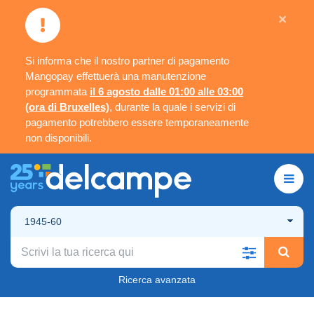
×
Si informa che il nostro partner di pagamento
Mangopay effettuerà una manutenzione
programmata
il 6 agosto dalle 01:00 alle 03:00
(ora di Bruxelles)
, durante la quale i servizi di
pagamento potrebbero essere temporaneamente
non disponibili.
1945-60
Ricerca avanzata