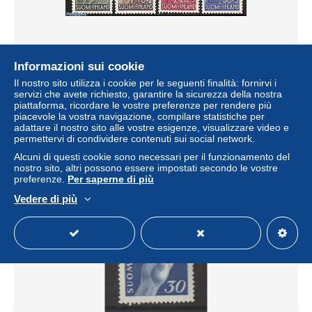
Informazioni sui cookie
Finland 1956 Red Cross 4v, Mint NH, Health - Religion -
Red Cross - Religion
Il nostro sito utilizza i cookie per le seguenti finalità: fornirvi i
servizi che avete richiesto, garantire la sicurezza della nostra
± 4,62 USD
piattaforma, ricordare le vostre preferenze per rendere più
piacevole la vostra navigazione, compilare statistiche per
adattare il nostro sito alle vostre esigenze, visualizzare video e
Stato
Professionale
permettervi di condividere contenuti sui social network.
Alcuni di questi cookie sono necessari per il funzionamento del
nostro sito, altri possono essere impostati secondo le vostre
preferenze.
Per saperne di più
Nuovo
Vedere di più