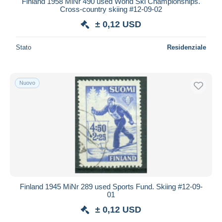
Finland 1958 MiNr 490 used World Ski Championships.
Cross-country skiing #12-09-02
Maestro
± 0,12 USD
Deselezionare tutto
Residenza del venditore
Stato
Residenziale
Tutto il mondo
Nuovo
Aggiorna
Finland 1945 MiNr 289 used Sports Fund. Skiing #12-09-
01
± 0,12 USD