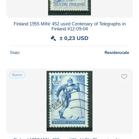
Storia Postale
1.388
Tutte le durate
Altri & non classificati
87
Nuovo da
giorni
Finland 1955 MiNr 452 used Centenary of Telegraphs in
Finland #12-09-04
Chiude fra
ora
± 0,23 USD
Prezzo
Stato
Residenziale
Dalle
a
USD
USD
Solo sconto
Spedizione gratuita
Nuovo
Metodi di pagamento
PayPal
Bonifico bancario
Visa
Mastercard
Bancontact
iDeal