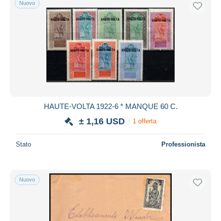
Nuovo
Spedizione gratuita
Metodi di pagamento
PayPal
Bonifico bancario
Visa
Mastercard
Bancontact
HAUTE-VOLTA 1922-6 * MANQUE 60 C.
iDeal
± 1,16 USD
1 offerta
Maestro
Deselezionare tutto
Stato
Professionista
Residenza del venditore
Tutto il mondo
Nuovo