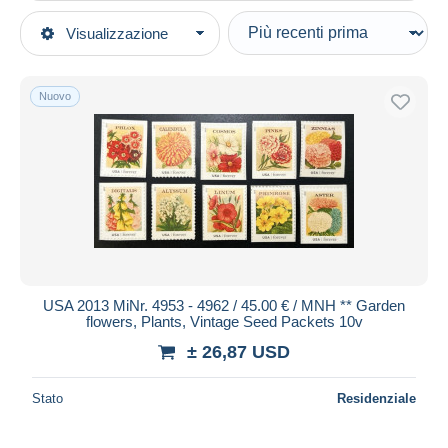
Tipo di vendita
Visualizzazione
Categorie principali
In corso
Francobolli
Prezzo fisso
Tematica
Nuovo
Asta con offerte
Flora
Aste senza offerte
Fiori
Casa d'aste
Venduti
Altri & non classificati
Durata
Tutte le durate
Nuovo da
giorni
USA 2013 MiNr. 4953 - 4962 / 45.00 € / MNH ** Garden
flowers, Plants, Vintage Seed Packets 10v
Chiude fra
ora
± 26,87 USD
Prezzo
Stato
Residenziale
Dalle
a
USD
USD
Solo sconto