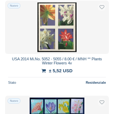
Spedizione gratuita
Nuovo
Metodi di pagamento
PayPal
Bonifico bancario
Visa
Mastercard
Bancontact
iDeal
USA 2014 Mi.No. 5052 - 5055 / 8.00 € / MNH ** Plants
Winter Flowers 4v
Maestro
± 5,52 USD
Deselezionare tutto
Residenza del venditore
Stato
Residenziale
Tutto il mondo
Nuovo