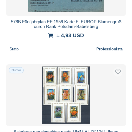
578B Fünfjahrplan EF 1959 Karte FLEUROP Blumengruß
durch Rank Potsdam-Babelsberg
± 4,93 USD
Stato
Professionista
Nuovo
8 timbres non dentelées neufs UMM AL QIWAIN fleurs