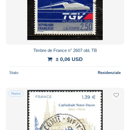
2023-... Marianne de l’avenir
503
Aggiorna
Altri
2
Altri & non classificati
9.154
Timbre de France n° 2607 obl, TB
± 0,06 USD
Stato
Residenziale
Nuovo