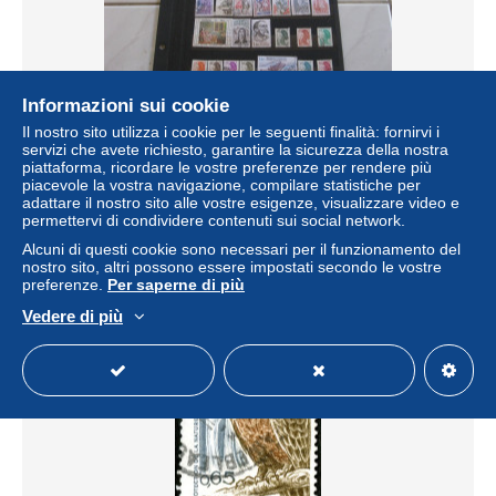
Informazioni sui cookie
Il nostro sito utilizza i cookie per le seguenti finalità: fornirvi i
FRANCE LOT DE 49 TIMBRES OBLITERES DE 1982
servizi che avete richiesto, garantire la sicurezza della nostra
TOUS DIFFERENTS
piattaforma, ricordare le vostre preferenze per rendere più
± 3,47 USD
piacevole la vostra navigazione, compilare statistiche per
adattare il nostro sito alle vostre esigenze, visualizzare video e
permettervi di condividere contenuti sui social network.
Stato
Residenziale
Alcuni di questi cookie sono necessari per il funzionamento del
nostro sito, altri possono essere impostati secondo le vostre
preferenze.
Per saperne di più
Vedere di più
Nuovo