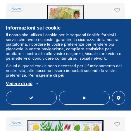
Nuovo
Informazioni sui cookie
Il nostro sito utilizza i cookie per le seguenti finalità: fornirvi i
servizi che avete richiesto, garantire la sicurezza della nostra
piattaforma, ricordare le vostre preferenze per rendere più
piacevole la vostra navigazione, compilare statistiche per
adattare il nostro sito alle vostre esigenze, visualizzare video e
permettervi di condividere contenuti sui social network.
Alcuni di questi cookie sono necessari per il funzionamento del
Japan 2016 Nostalgia of Pictures for Children no.3 10v
nostro sito, altri possono essere impostati secondo le vostre
m/s, Mint NH, Sport - Various - Cycling - Teddy Bears - Art
preferenze.
Per saperne di più
- C..
Vedere di più
± 17,16 USD
Stato
Professionale
Nuovo