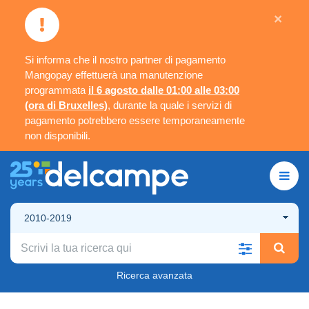
×
Si informa che il nostro partner di pagamento
Mangopay effettuerà una manutenzione
programmata
il 6 agosto dalle 01:00 alle 03:00
(ora di Bruxelles)
, durante la quale i servizi di
pagamento potrebbero essere temporaneamente
non disponibili.
2010-2019
Ricerca avanzata