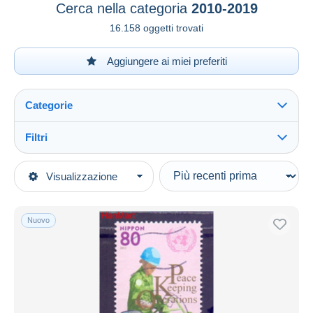
Cerca nella categoria
2010-2019
16.158 oggetti trovati
Aggiungere ai miei preferiti
Categorie
Filtri
Vedi tutto
Tipo di vendita
Visualizzazione
Categorie principali
In corso
Francobolli
Prezzo fisso
Asia
Nuovo
Asta con offerte
Giappone
Aste senza offerte
1989-2019 Imperatore Akihito (Periodo Heisei)
Casa d'aste
Venduti
2010-2019
Vedi tutto
Nuovi
2.517
Durata