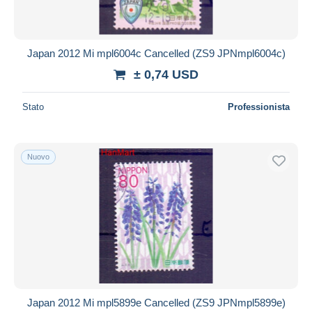
Usati
12.993
Tutte le durate
Storia Postale
639
Nuovo da
giorni
Japan 2012 Mi mpl6004c Cancelled (ZS9 JPNmpl6004c)
Altri & non classificati
9
Chiude fra
ora
± 0,74 USD
Prezzo
Stato
Professionista
Dalle
a
USD
USD
Solo sconto
Nuovo
Spedizione gratuita
Metodi di pagamento
PayPal
Bonifico bancario
Visa
Mastercard
Bancontact
Japan 2012 Mi mpl5899e Cancelled (ZS9 JPNmpl5899e)
iDeal