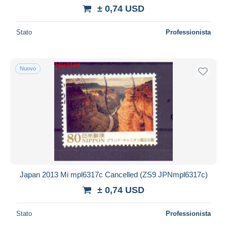
± 0,74 USD
Maestro
Deselezionare tutto
Stato
Professionista
Residenza del venditore
Tutto il mondo
Nuovo
Aggiorna
Japan 2013 Mi mpl6317c Cancelled (ZS9 JPNmpl6317c)
± 0,74 USD
Stato
Professionista