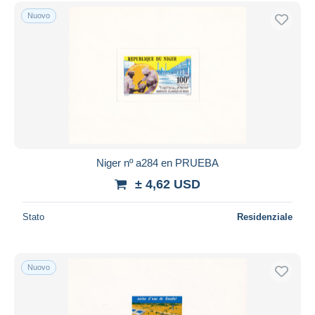
Spedizione gratuita
Nuovo
Metodi di pagamento
PayPal
Bonifico bancario
Visa
Mastercard
Bancontact
iDeal
Niger nº a284 en PRUEBA
Maestro
± 4,62 USD
Deselezionare tutto
Stato
Residenziale
Residenza del venditore
Tutto il mondo
Nuovo