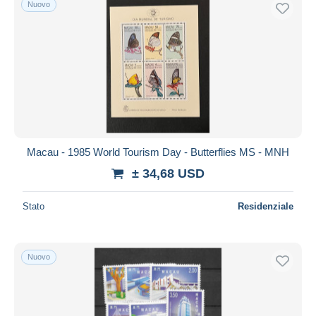
Nuovo
Spedizione gratuita
Metodi di pagamento
PayPal
Bonifico bancario
Visa
Mastercard
Bancontact
Macau - 1985 World Tourism Day - Butterflies MS - MNH
iDeal
± 34,68 USD
Maestro
Deselezionare tutto
Stato
Residenziale
Residenza del venditore
Tutto il mondo
Nuovo