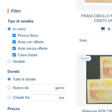
Filtri
FRANCOBOLLO M
CENTS 19
Tipo di vendita
±
In corso
Prezzo fisso
Stato
Asta con offerte
Aste senza offerte
Casa d'aste
Nuovo
Venduti
Durata
Tutte le durate
Nuovo da
giorni
Chiude fra
ora
Prezzo
Malaysia ATM 19