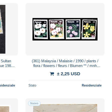
 Sultan
(361) Malaysia / Malaisie / 1990 / plants /
que 1988
flora / flowers / fleurs / Blumen ** / mnh
ee scan
Michel 421-424
± 2,25 USD
sidenziale
Stato
Residenziale
Nuovo