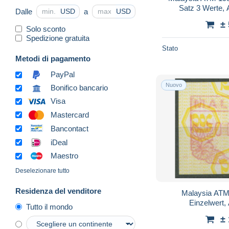
Satz 3 Werte, 
Dalle
a
USD
USD
±
Solo sconto
Spedizione gratuita
Stato
Metodi di pagamento
PayPal
Nuovo
Bonifico bancario
Visa
Mastercard
Bancontact
iDeal
Maestro
Deselezionare tutto
Residenza del venditore
Malaysia ATM
Einzelwert,
Tutto il mondo
±