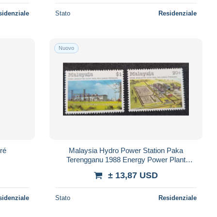
sidenziale
Stato
Residenziale
Nuovo
ré
Malaysia Hydro Power Station Paka
Terengganu 1988 Energy Power Plant
(stamp) MNH *see scan
± 13,87 USD
sidenziale
Stato
Residenziale