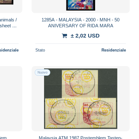
animals /
1285A - MALAYSIA - 2000 - MNH - 50
et ** /
ANIVERSARY OF RIDA MARA
± 2,02 USD
sidenziale
Stato
Residenziale
Nuovo
lem
Malaysia ATM 1987 Postemblem Tasten-