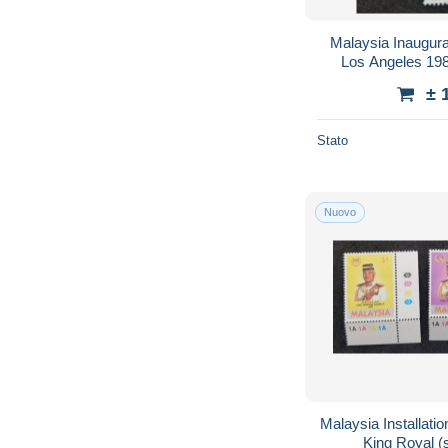
Malaysia Inaugura
Los Angeles 198
Transport Airline
± 
Stato
Nuovo
Malaysia Installat
King Royal 