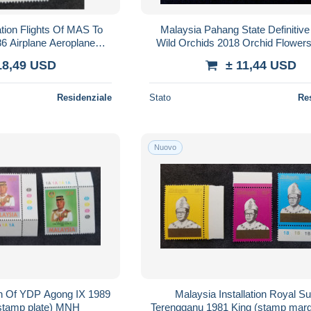
tion Flights Of MAS To
Malaysia Pahang State Definitive
6 Airplane Aeroplane
Wild Orchids 2018 Orchid Flower
 (stamp) MNH *see scan
Flora Sultan Raja Royal (ms) MNH
18,49 USD
± 11,44 USD
Residenziale
Stato
Re
Nuovo
ion Of YDP Agong IX 1989
Malaysia Installation Royal Su
(stamp plate) MNH
Terengganu 1981 King (stamp mar