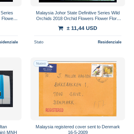
 Series
Malaysia Johor State Definitive Series Wild
s Flower
Orchids 2018 Orchid Flowers Flower Flora
 *imperf
Sultan Raja Royal (ms) MNH *imperf
± 11,44 USD
sidenziale
Stato
Residenziale
Nuovo
ltan
Malaysia registered cover sent to Denmark
gin) MNH
16-5-2009