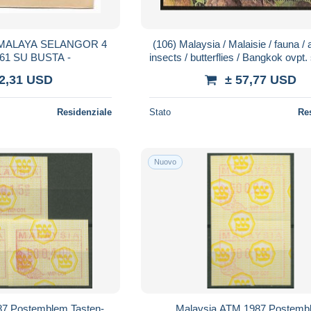
ALAYA SELANGOR 4
(106) Malaysia / Malaisie / fauna / 
61 SU BUSTA -
insects / butterflies / Bangkok ovpt. she
mnh Michel BL 119 I
 2,31 USD
± 57,77 USD
Residenziale
Stato
Re
Nuovo
87 Postemblem Tasten-
Malaysia ATM 1987 Postemb