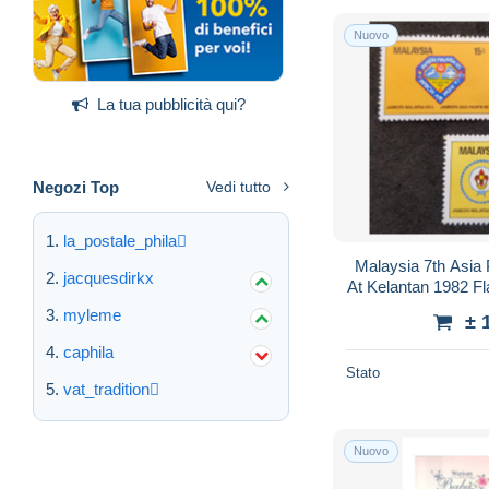
Nuovo
La tua pubblicità qui?
Negozi Top
Vedi tutto
la_postale_phila
Malaysia 7th Asia
jacquesdirkx
At Kelantan 1982 F
(stamp) 
myleme
± 
caphila
Stato
vat_tradition
Nuovo