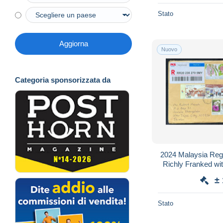
Stato
Aggiorna
Nuovo
Categoria sponsorizzata da
2024 Malaysia Regi
Richly Franked wit
±
Stato