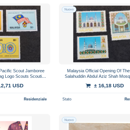
Nuovo
 Pacific Scout Jamboree
Malaysia Official Opening Of The
lag Logo Scouts Scouting
Salahuddin Abdul Aziz Shah Mos
MNH *see scan
Islamic Mosques (stamp) MNH *s
12,71 USD
± 16,18 USD
Residenziale
Stato
Re
Nuovo