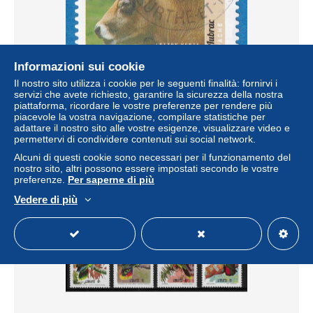
Informazioni sui cookie
Il nostro sito utilizza i cookie per le seguenti finalità: fornirvi i
servizi che avete richiesto, garantire la sicurezza della nostra
France 2017 Animaux de la ferme. Vache. A12
piattaforma, ricordare le vostre preferenze per rendere più
± 0,49 USD
piacevole la vostra navigazione, compilare statistiche per
adattare il nostro sito alle vostre esigenze, visualizzare video e
permettervi di condividere contenuti sui social network.
Stato
Residenziale
Alcuni di questi cookie sono necessari per il funzionamento del
nostro sito, altri possono essere impostati secondo le vostre
preferenze.
Per saperne di più
Vedere di più
Nuovo