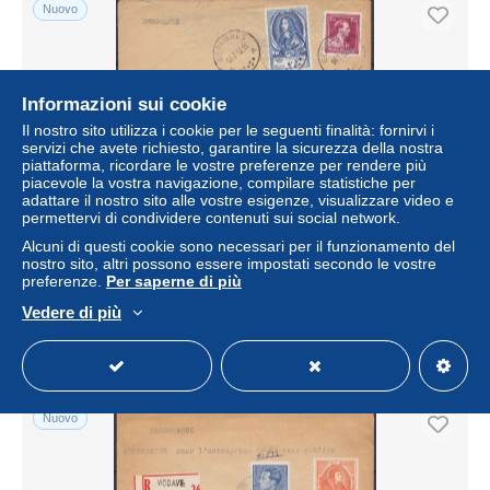
Nuovo
Informazioni sui cookie
Il nostro sito utilizza i cookie per le seguenti finalità: fornirvi i
servizi che avete richiesto, garantire la sicurezza della nostra
piattaforma, ricordare le vostre preferenze per rendere più
piacevole la vostra navigazione, compilare statistiche per
adattare il nostro sito alle vostre esigenze, visualizzare video e
permettervi di condividere contenuti sui social network.
Env. recommandée affr. N°885+832 càd GERPINNES /14-
Alcuni di questi cookie sono necessari per il funzionamento del
7-1952 pour HANZINNE
nostro sito, altri possono essere impostati secondo le vostre
preferenze.
Per saperne di più
± 15,03 USD
Vedere di più
Stato
Professionista
Nuovo