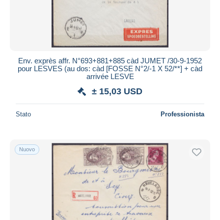
Env. exprès affr. N°693+881+885 càd JUMET /30-9-1952
pour LESVES (au dos: càd [FOSSE N°2/-1 X 52/**] + càd
arrivée LESVE
± 15,03 USD
Stato
Professionista
Nuovo