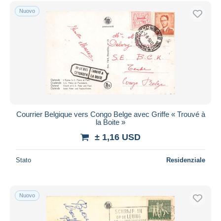
Spedizione gratuita
Nuovo
Metodi di pagamento
PayPal
Bonifico bancario
Visa
Mastercard
Bancontact
iDeal
Courrier Belgique vers Congo Belge avec Griffe « Trouvé à
la Boite »
Maestro
± 1,16 USD
Deselezionare tutto
Residenza del venditore
Stato
Residenziale
Tutto il mondo
Nuovo