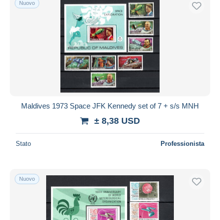
Nuovo
Spedizione gratuita
Metodi di pagamento
PayPal
Bonifico bancario
Visa
Mastercard
Bancontact
Maldives 1973 Space JFK Kennedy set of 7 + s/s MNH
iDeal
± 8,38 USD
Maestro
Deselezionare tutto
Stato
Professionista
Residenza del venditore
Tutto il mondo
Nuovo