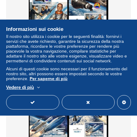
Informazioni sui cookie
Il nostro sito utilizza i cookie per le seguenti finalità: fornirvi i
servizi che avete richiesto, garantire la sicurezza della nostra
piattaforma, ricordare le vostre preferenze per rendere più
Togo 2026 65th anniversary of the Freedom 7 flight. (1005)
piacevole la vostra navigazione, compilare statistiche per
± 15,26 USD
adattare il nostro sito alle vostre esigenze, visualizzare video e
permettervi di condividere contenuti sui social network.
Alcuni di questi cookie sono necessari per il funzionamento del
Stato
Residenziale
nostro sito, altri possono essere impostati secondo le vostre
preferenze.
Per saperne di più
Vedere di più
Nuovo