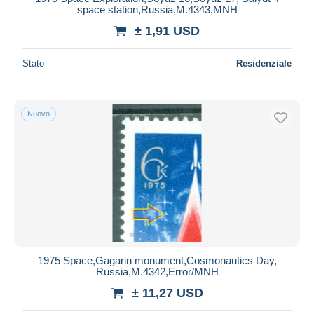
space station,Russia,M.4343,MNH
± 1,91 USD
Stato
Residenziale
Nuovo
1975 Space,Gagarin monument,Cosmonautics Day,
Russia,M.4342,Error/MNH
± 11,27 USD