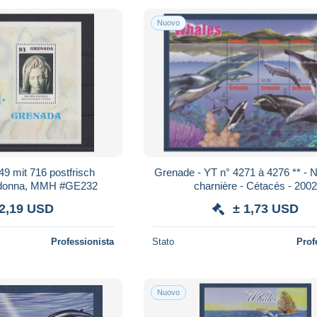
Nuovo
9 mit 716 postfrisch
Grenade - YT n° 4271 à 4276 ** - 
adonna, MMH #GE232
charnière - Cétacés - 200
 2,19 USD
± 1,73 USD
Professionista
Stato
Prof
Nuovo