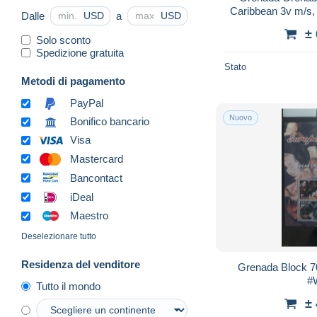
Caribbean 3v m/s, 
Dalle
a
USD
USD
±
Solo sconto
Spedizione gratuita
Stato
Metodi di pagamento
PayPal
Nuovo
Bonifico bancario
Visa
Mastercard
Bancontact
iDeal
Maestro
Deselezionare tutto
Residenza del venditore
Grenada Block 70
#
Tutto il mondo
±