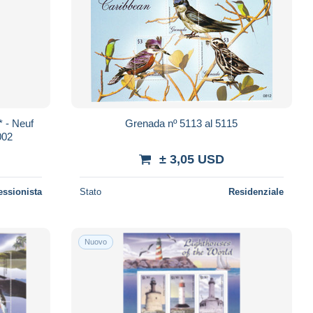
* - Neuf
Grenada nº 5113 al 5115
002
± 3,05 USD
essionista
Stato
Residenziale
Nuovo