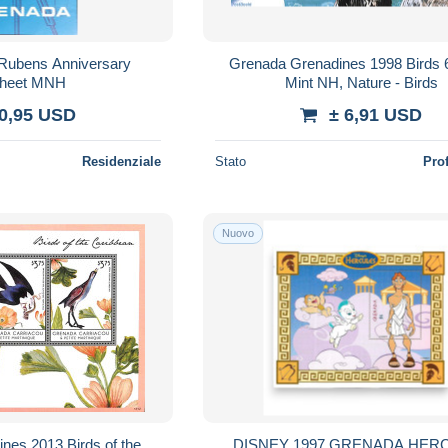
Rubens Anniversary
Grenada Grenadines 1998 Birds 
sheet MNH
Mint NH, Nature - Birds
 0,95 USD
± 6,91 USD
Residenziale
Stato
Pro
Nuovo
nes 2013 Birds of the
DISNEY 1997 GRENADA HER