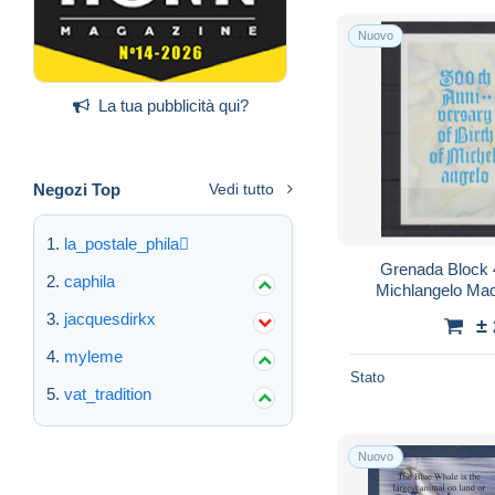
Nuovo
La tua pubblicità qui?
Negozi Top
Vedi tutto
la_postale_phila
Grenada Block 4
caphila
Michlangelo M
jacquesdirkx
±
myleme
Stato
vat_tradition
Nuovo