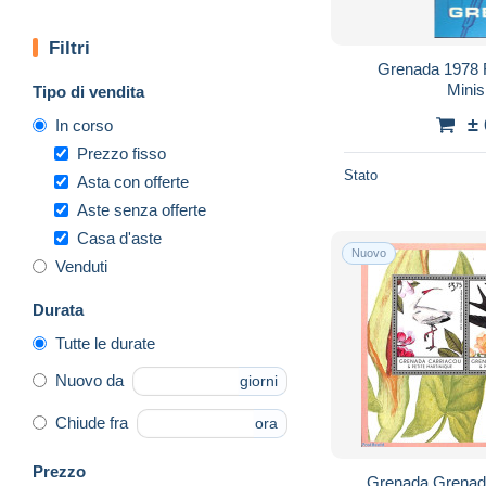
Filtri
Grenada 1978 
Mini
Tipo di vendita
±
In corso
Prezzo fisso
Stato
Asta con offerte
Aste senza offerte
Casa d'aste
Nuovo
Venduti
Durata
Tutte le durate
Nuovo da
giorni
Chiude fra
ora
Prezzo
Grenada Grenadi