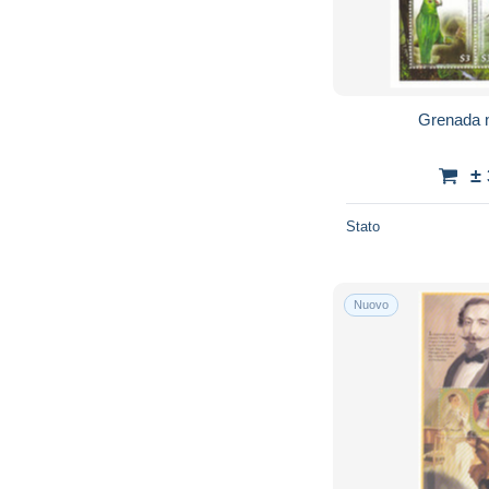
Grenada n
±
Stato
Nuovo