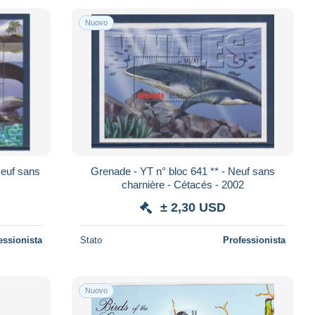
Nuovo
Neuf sans
Grenade - YT n° bloc 641 ** - Neuf sans
2
charnière - Cétacés - 2002
± 2,30 USD
essionista
Stato
Professionista
Nuovo