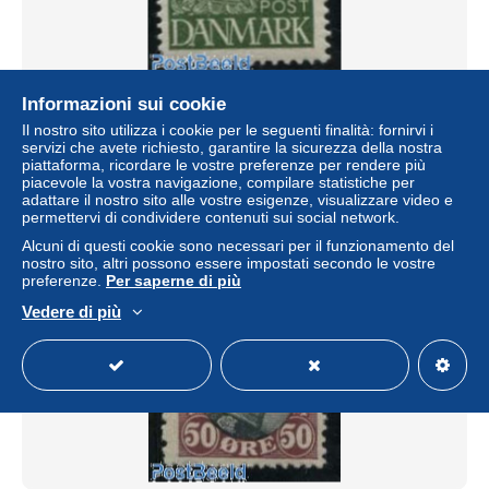
Denmark 1927 40o, POSTFAERGE, Stamp out of set,
Informazioni sui cookie
Mint NH, Transport - Ships and boats
Il nostro sito utilizza i cookie per le seguenti finalità: fornirvi i
servizi che avete richiesto, garantire la sicurezza della nostra
± 31,78 USD
piattaforma, ricordare le vostre preferenze per rendere più
piacevole la vostra navigazione, compilare statistiche per
adattare il nostro sito alle vostre esigenze, visualizzare video e
Stato
Professionale
permettervi di condividere contenuti sui social network.
Alcuni di questi cookie sono necessari per il funzionamento del
nostro sito, altri possono essere impostati secondo le vostre
preferenze.
Per saperne di più
Nuovo
Vedere di più