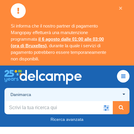
×
Si informa che il nostro partner di pagamento
Mangopay effettuerà una manutenzione
programmata
il 6 agosto dalle 01:00 alle 03:00
(ora di Bruxelles)
, durante la quale i servizi di
pagamento potrebbero essere temporaneamente
non disponibili.
Danimarca
Ricerca avanzata