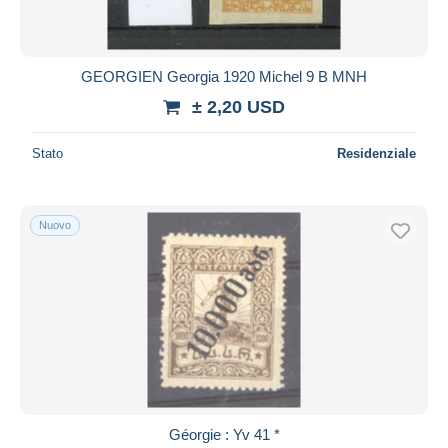
Tutte le durate
Nuovo da
giorni
GEORGIEN Georgia 1920 Michel 9 B MNH
Chiude fra
ora
± 2,20 USD
Prezzo
Stato
Residenziale
Dalle
a
USD
USD
Solo sconto
Nuovo
Spedizione gratuita
Metodi di pagamento
PayPal
Bonifico bancario
Visa
Mastercard
Bancontact
Géorgie : Yv 41 *
iDeal