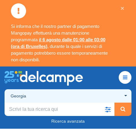
×
Si informa che il nostro partner di pagamento
Mangopay effettuerà una manutenzione
programmata
il 6 agosto dalle 01:00 alle 03:00
(ora di Bruxelles)
, durante la quale i servizi di
pagamento potrebbero essere temporaneamente
non disponibili.
Georgia
Ricerca avanzata