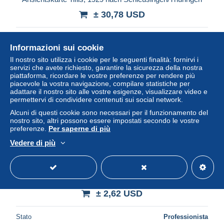
± 30,78 USD
Stato
Professionista
Informazioni sui cookie
Il nostro sito utilizza i cookie per le seguenti finalità: fornirvi i
servizi che avete richiesto, garantire la sicurezza della nostra
Nuovo
piattaforma, ricordare le vostre preferenze per rendere più
piacevole la vostra navigazione, compilare statistiche per
adattare il nostro sito alle vostre esigenze, visualizzare video e
permettervi di condividere contenuti sui social network.
Alcuni di questi cookie sono necessari per il funzionamento del
nostro sito, altri possono essere impostati secondo le vostre
preferenze.
Per saperne di più
Vedere di più
Georgia - 2007 Greater Spotted Eagle MNH__(TH-24789)
± 2,62 USD
Stato
Professionista