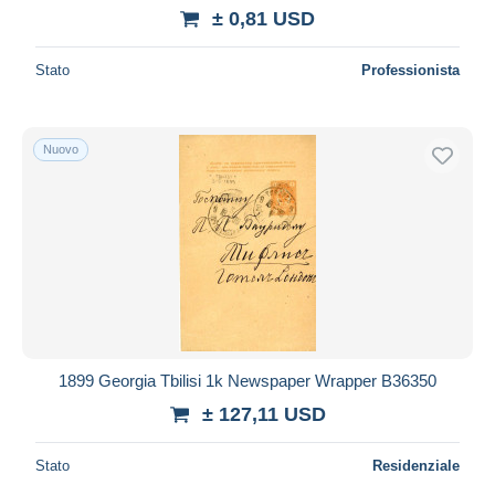
± 0,81 USD
Maestro
Deselezionare tutto
Stato
Professionista
Residenza del venditore
Tutto il mondo
Nuovo
Aggiorna
1899 Georgia Tbilisi 1k Newspaper Wrapper B36350
± 127,11 USD
Stato
Residenziale