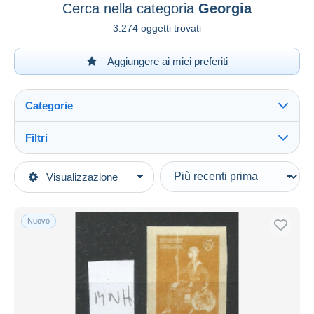
Cerca nella categoria
Georgia
3.274 oggetti trovati
Aggiungere ai miei preferiti
Categorie
Filtri
Vedi tutto
Tipo di vendita
Visualizzazione
Categorie principali
In corso
Francobolli
Prezzo fisso
Europa
Nuovo
Asta con offerte
Georgia
Aste senza offerte
Casa d'aste
Venduti
Durata