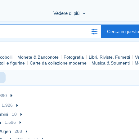
Vedere di più
Cerca in quest
cobolli
Monete & Banconote
Fotografia
Libri, Riviste, Fumetti
V
oli e figurine
Carte da collezione moderne
Musica & Strumenti
Mo
.690
1.926
bini
10
à
1.596
Algeri
288