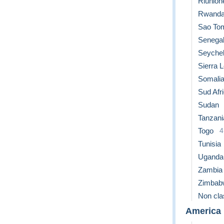
Riunion
Rwand
Sao Tom
Senega
Seychel
Sierra 
Somali
Sud Afr
Sudan
Tanzani
Togo
4
Tunisia
Uganda
Zambia
Zimbab
Non clas
America