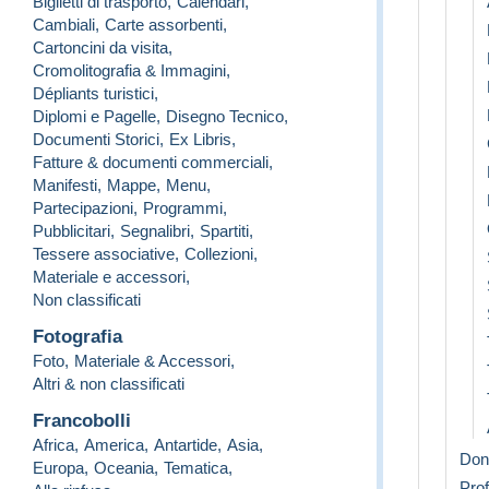
Biglietti di trasporto
,
Calendari
,
Cambiali
,
Carte assorbenti
,
Cartoncini da visita
,
Cromolitografia & Immagini
,
Dépliants turistici
,
Diplomi e Pagelle
,
Disegno Tecnico
,
Documenti Storici
,
Ex Libris
,
Fatture & documenti commerciali
,
Manifesti
,
Mappe
,
Menu
,
Partecipazioni
,
Programmi
,
Pubblicitari
,
Segnalibri
,
Spartiti
,
Tessere associative
,
Collezioni
,
Materiale e accessori
,
Non classificati
Fotografia
Foto
,
Materiale & Accessori
,
Altri & non classificati
Francobolli
Africa
,
America
,
Antartide
,
Asia
,
Don
Europa
,
Oceania
,
Tematica
,
Prof