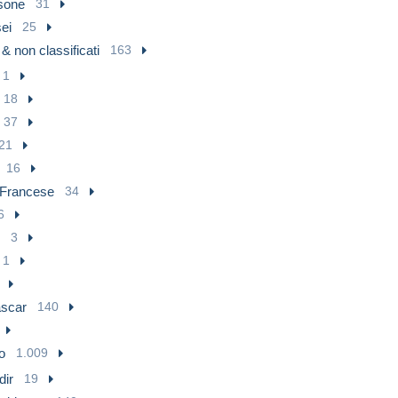
sone
31
ei
25
i & non classificati
163
1
18
37
21
16
 Francese
34
6
3
1
scar
140
o
1.009
dir
19