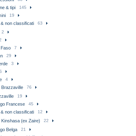
e & tipi
145
ini
19
i & non classificati
63
2
2
 Faso
7
un
29
erde
3
6
e
4
 Brazzaville
76
zaville
19
go Francese
45
i & non classificati
12
 Kinshasa (ex Zaire)
22
go Belga
21