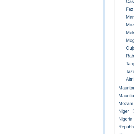
Cas
Fez
Mar
Maz
Mek
Mog
Ouj
Rab
Tan
Taz
Altr
Maurita
Mauriti
Mozamb
Niger
Nigeria
Repubbl