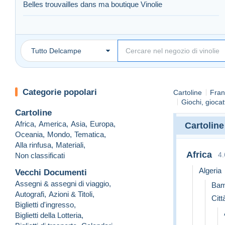
Belles trouvailles dans ma boutique Vinolie
https://www.delcampe.net/fr/collections/boutique/vinolie
Tutto Delcampe
Categorie popolari
Cartoline
Fran
Giochi, giocatt
Cartoline
Africa
,
America
,
Asia
,
Europa
,
Cartoline
Oceania
,
Mondo
,
Tematica
,
Alla rinfusa
,
Materiali
,
Africa
4
Non classificati
Algeria
Vecchi Documenti
Assegni & assegni di viaggio
,
Bam
Autografi
,
Azioni & Titoli
,
Citt
Biglietti d'ingresso
,
Biglietti della Lotteria
,