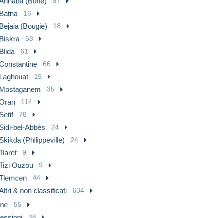
Annaba (Bône)
57
Batna
16
Bejaia (Bougie)
18
Biskra
58
Blida
61
Constantine
66
Laghouat
15
Mostaganem
35
Oran
114
Setif
78
Sidi-bel-Abbès
24
Skikda (Philippeville)
24
Tiaret
9
Tizi Ouzou
9
Tlemcen
44
Altri & non classificati
634
ne
55
essioni
38