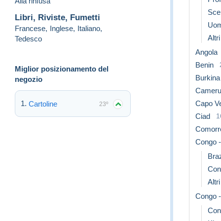
Alla rinfusa
Scen
Libri, Riviste, Fumetti
Uom
Francese
,
Inglese
,
Italiano
,
Altr
Tedesco
Angola
Benin
Miglior posizionamento del
Burkina
negozio
Camer
Capo V
Cartoline
23º
Ciad
1
Comorr
Congo -
Braz
Con
Altr
Congo -
Con