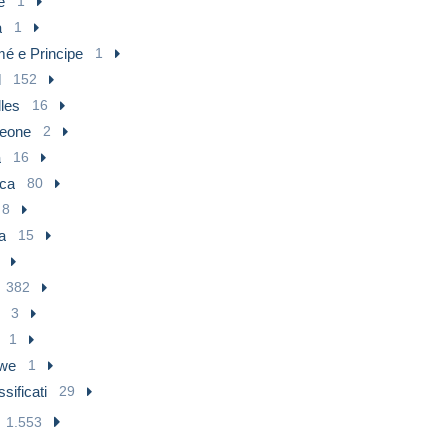
e
1
a
1
é e Principe
1
l
152
les
16
Leone
2
a
16
ica
80
8
a
15
382
3
1
we
1
sificati
29
1.553