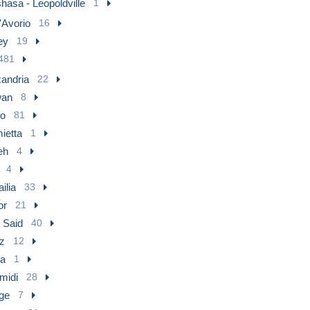
hasa - Leopoldville
1
'Avorio
16
ey
19
481
xandria
22
an
8
ro
81
ietta
1
eh
4
4
ilia
33
or
21
 Said
40
z
12
ta
1
midi
28
nge
7