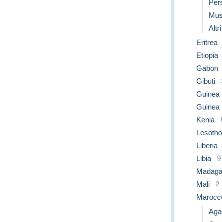
Per
Mus
Altr
Eritrea
Etiopia
Gabon
Gibuti
Guinea
Guinea
Kenia
Lesotho
Liberia
Libia
9
Madaga
Mali
2
Marocc
Aga