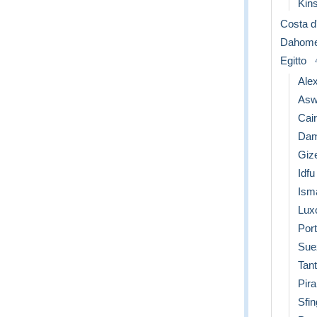
Kins
Costa d
Dahom
Egitto
Ale
Asw
Cai
Dam
Giz
Idfu
Isma
Lux
Port
Sue
Tan
Pira
Sfi