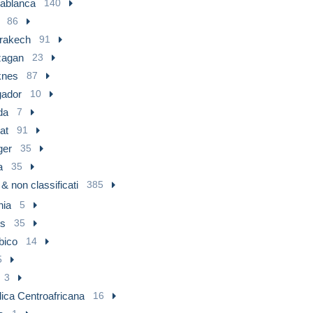
ablanca
140
86
rakech
91
agan
23
nes
87
ador
10
da
7
at
91
ger
35
a
35
i & non classificati
385
nia
5
us
35
ico
14
5
3
ica Centroafricana
16