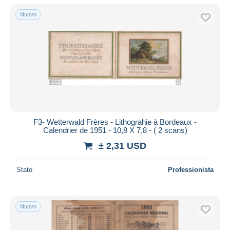
Solo sconto
Nuovo
Spedizione gratuita
Metodi di pagamento
PayPal
Bonifico bancario
Visa
Mastercard
Bancontact
F3- Wetterwald Frères - Lithograhie à Bordeaux -
iDeal
Calendrier de 1951 - 10,8 X 7,8 - ( 2 scans)
Maestro
± 2,31 USD
Deselezionare tutto
Stato
Professionista
Residenza del venditore
Tutto il mondo
Nuovo