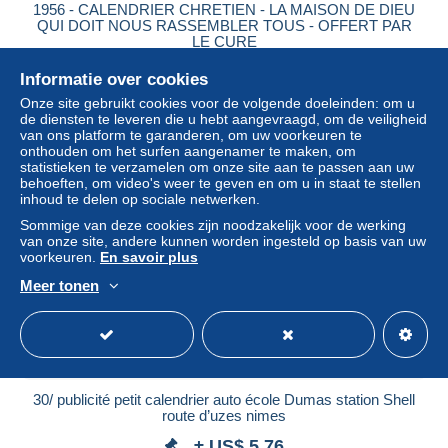
1956 - CALENDRIER CHRETIEN - LA MAISON DE DIEU
QUI DOIT NOUS RASSEMBLER TOUS - OFFERT PAR
LE CURE
± US$ 2,19
Informatie over cookies
Onze site gebruikt cookies voor de volgende doeleinden: om u
Statuut
Professioneel handelaar
de diensten te leveren die u hebt aangevraagd, om de veiligheid
van ons platform te garanderen, om uw voorkeuren te
onthouden om het surfen aangenamer te maken, om
statistieken te verzamelen om onze site aan te passen aan uw
behoeften, om video's weer te geven en om u in staat te stellen
inhoud te delen op sociale netwerken.
Sommige van deze cookies zijn noodzakelijk voor de werking
van onze site, andere kunnen worden ingesteld op basis van uw
voorkeuren.
En savoir plus
Meer tonen
30/ publicité petit calendrier auto école Dumas station Shell
route d’uzes nimes
± US$ 5,76