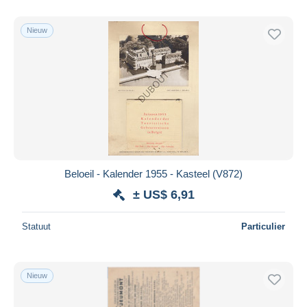
Alleen met korting
Gratis levering
Nieuw
Betaalmiddelen
PayPal
Bankoverschrijving
Visa
Mastercard
Bancontact
iDeal
Beloeil - Kalender 1955 - Kasteel (V872)
Maestro
± US$ 6,91
Alles deselecteren
Statuut
Particulier
Woonplaats van de verkoper
Wereldwijd
Nieuw