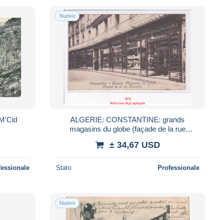
Nuovo
 M'Cid
ALGERIE: CONSTANTINE: grands
magasins du globe (façade de la rue
caraman) - Très bon état
± 34,67 USD
fessionale
Stato
Professionale
Nuovo