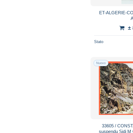
ET-ALGERIE-CO
A
±
Stato
Nuovo
33605 / CONSTANTINE Algerie pont
suspendu Sidi 