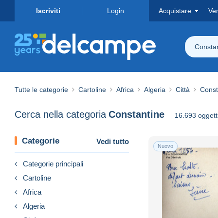
Iscriviti
Login
Acquistare
Ve
Consta
Tutte le categorie
Cartoline
Africa
Algeria
Città
Const
Cerca nella categoria
Constantine
16.693 oggetti
Categorie
Vedi tutto
Nuovo
Categorie principali
Cartoline
Africa
Algeria