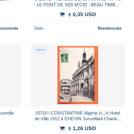
- LE PONT DE SIDI M'CID - BEAU TIMBRE
- CPSM GF
± 0,35 USD
essionista
Stato
Residenziale
Nuovo
serelle
15710 / CONSTANTINE Algérie (•◡•) Hotel
de Ville 1912 à CHEVIN Surveillant Chantier
SILVESTRY ◉ NEURDEIN ND Photo 103
± 1,26 USD