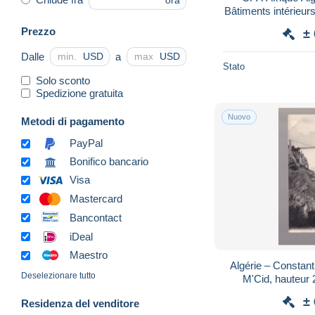
ora
Bâtiments intérieur
- 
Prezzo
±
Dalle
a
USD
USD
Stato
Solo sconto
Spedizione gratuita
Nuovo
Metodi di pagamento
PayPal
Bonifico bancario
Visa
Mastercard
Bancontact
iDeal
Maestro
Algérie – Constant
Deselezionare tutto
M'Cid, hauteur
Rhummel et Gorges
±
Residenza del venditore