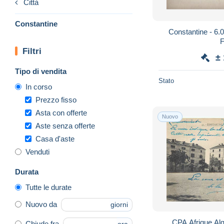
Città
Constantine
Constantine - 6.
F
Filtri
±
Tipo di vendita
Stato
In corso
Prezzo fisso
Asta con offerte
Nuovo
Aste senza offerte
Casa d'aste
Venduti
Durata
Tutte le durate
Nuovo da
giorni
CPA Afrique Alg
Chiude fra