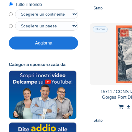
Tutto il mondo
Stato
Nuovo
Aggiorna
Categoria sponsorizzata da
15711 / CONSTANTINE Algérie (•◡•)
Gorges Pont D
SINTES Alger ◉
±
VERGE
Stato