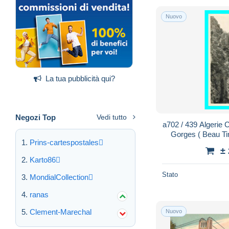
Nuovo
La tua pubblicità qui?
Negozi Top
Vedi tutto
a702 / 439 Algeri
Gorges ( Beau Ti
Prins-cartespostales
±
Karto86
Stato
MondialCollection
ranas
Clement-Marechal
Nuovo