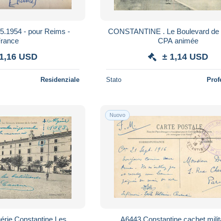
05.1954 - pour Reims -
CONSTANTINE . Le Boulevard de l
rance
CPA animée
 1,16 USD
± 1,14 USD
Residenziale
Stato
Prof
Nuovo
érie Constantine Les
A6443 Constantine cachet milita