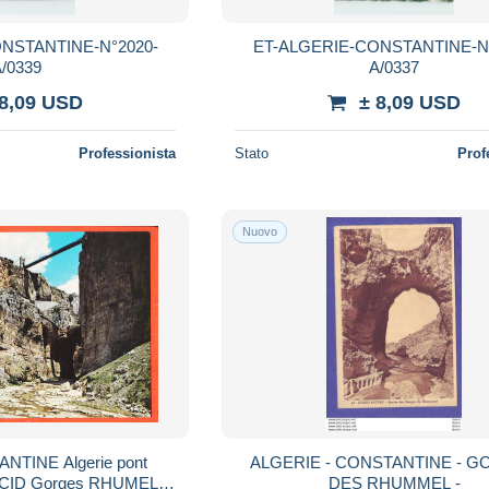
NSTANTINE-N°2020-
ET-ALGERIE-CONSTANTINE-N°
/0339
A/0337
 8,09 USD
± 8,09 USD
Professionista
Stato
Prof
Nuovo
ALGERIE - CONSTANTINE - 
M CID Gorges RHUMEL
DES RHUMMEL -