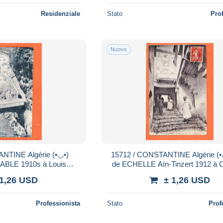
Residenziale
Stato
Pro
Nuovo
15712 / CONSTANTINE Algérie (•◡•) Rue
IABLE 1910s à Louis
de ECHELLE Aïn-Tinzert 1912 à
 Aqua-Photo Leopold
Surveillant Chantier SILVESTRY ◉
 1,26 USD
± 1,26 USD
R L.V.S 11
Professionista
Stato
Prof