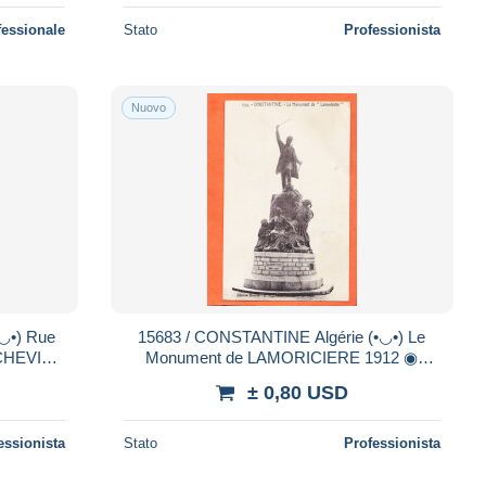
fessionale
Stato
Professionista
Nuovo
15683 / CONSTANTINE Algérie (•◡•) Le
 CHEVIN
Monument de LAMORICIERE 1912 ◉
 N-d 261
Edition EUREKA ES N°233
± 0,80 USD
essionista
Stato
Professionista