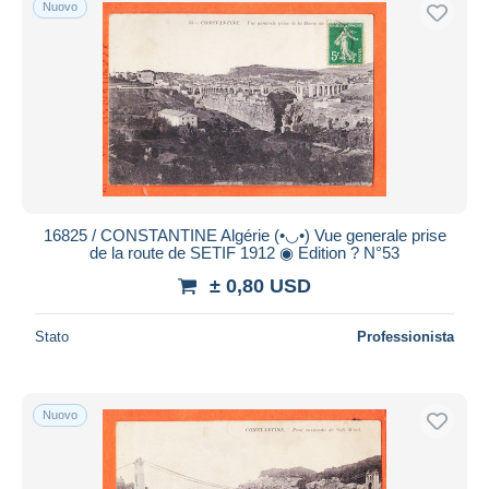
Nuovo
Spedizione gratuita
Metodi di pagamento
PayPal
Bonifico bancario
Visa
Mastercard
Bancontact
16825 / CONSTANTINE Algérie (•◡•) Vue generale prise
iDeal
de la route de SETIF 1912 ◉ Edition ? N°53
Maestro
± 0,80 USD
Deselezionare tutto
Stato
Professionista
Residenza del venditore
Tutto il mondo
Nuovo