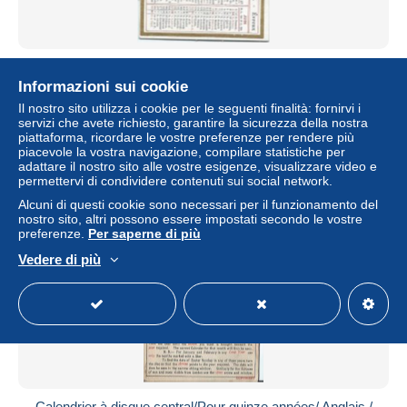
Calendrier de poche/Librairie Papeterie
BARDEL/Evreux/Eure/1907 CAL275
Informazioni sui cookie
± 8,24 USD
Il nostro sito utilizza i cookie per le seguenti finalità: fornirvi i
servizi che avete richiesto, garantire la sicurezza della nostra
piattaforma, ricordare le vostre preferenze per rendere più
Stato
Residenziale
piacevole la vostra navigazione, compilare statistiche per
adattare il nostro sito alle vostre esigenze, visualizzare video e
permettervi di condividere contenuti sui social network.
Alcuni di questi cookie sono necessari per il funzionamento del
nostro sito, altri possono essere impostati secondo le vostre
preferenze.
Per saperne di più
Vedere di più
Calendrier à disque central/Pour quinze années/ Anglais /