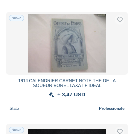
Solo sconto
Spedizione gratuita
Nuovo
Metodi di pagamento
PayPal
Bonifico bancario
Visa
Mastercard
Bancontact
iDeal
1914 CALENDRIER CARNET NOTE THE DE LA
Maestro
SOUEUR BOREL LAXATIF IDEAL
Deselezionare tutto
± 3,47 USD
Residenza del venditore
Stato
Professionale
Tutto il mondo
Nuovo