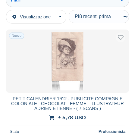
Vedi tutto
Tipo di vendita
Visualizzazione
Categorie principali
In corso
Vecchi Documenti
Prezzo fisso
Calendari
Nuovo
Asta con offerte
Formato piccolo : 1901-20
Aste senza offerte
Casa d'aste
Venduti
Durata
Tutte le durate
Nuovo da
giorni
PETIT CALENDRIER 1912 - PUBLICITE COMPAGNIE
COLONIALE - CHOCOLAT - FEMME - ILLUSTRATEUR
Chiude fra
ora
ADRIEN ETIENNE - ( 7 SCANS )
± 5,78 USD
Prezzo
Dalle
a
USD
USD
Stato
Professionista