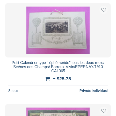
Petit Calendrier type " éphéméride" tous les deux mois/
Scénes des Champs/ Barroux-Vivin/EPERNAY/1910
CAL365
± $25.75
Status
Private individual