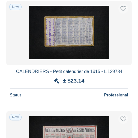
Free shipping
New
Payment methods
PayPal
Bank transfer
Visa
MasterCard
Bancontact
iDeal
CALENDRIERS - Petit calendrier de 1915 - L 129784
Maestro
± $23.14
Deselect all
Status
Professional
Seller's residence
Entire world
New