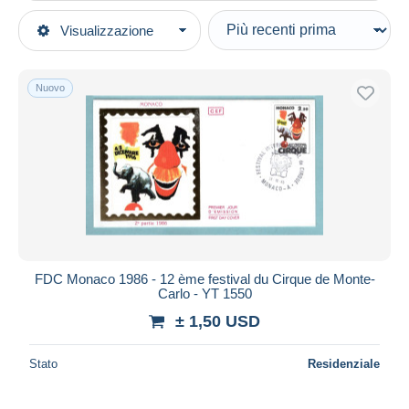
Tipo di vendita
Visualizzazione
Categorie principali
In corso
Francobolli
Prezzo fisso
Europa
Nuovo
Asta con offerte
Monaco
Aste senza offerte
Casa d'aste
FDC
Venduti
Durata
Tutte le durate
Nuovo da
giorni
FDC Monaco 1986 - 12 ème festival du Cirque de Monte-
Carlo - YT 1550
Chiude fra
ora
± 1,50 USD
Prezzo
Stato
Residenziale
Dalle
a
USD
USD
Solo sconto