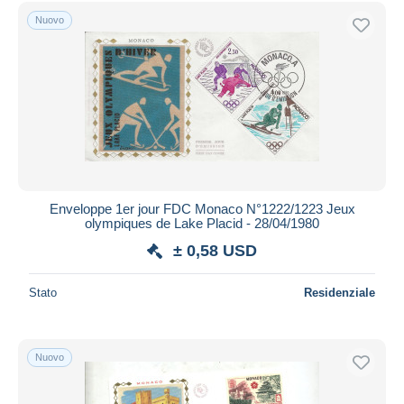
Spedizione gratuita
Nuovo
Metodi di pagamento
PayPal
Bonifico bancario
Visa
Mastercard
Bancontact
iDeal
Enveloppe 1er jour FDC Monaco N°1222/1223 Jeux
olympiques de Lake Placid - 28/04/1980
Maestro
± 0,58 USD
Deselezionare tutto
Residenza del venditore
Stato
Residenziale
Tutto il mondo
Nuovo