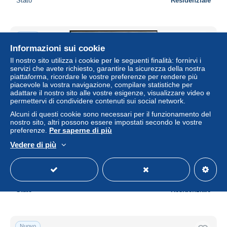
Stato
Residenziale
Nuovo
Informazioni sui cookie
Il nostro sito utilizza i cookie per le seguenti finalità: fornirvi i
servizi che avete richiesto, garantire la sicurezza della nostra
piattaforma, ricordare le vostre preferenze per rendere più
piacevole la vostra navigazione, compilare statistiche per
adattare il nostro sito alle vostre esigenze, visualizzare video e
permettervi di condividere contenuti sui social network.
Alcuni di questi cookie sono necessari per il funzionamento del
nostro sito, altri possono essere impostati secondo le vostre
preferenze.
Per saperne di più
Monaco Poste Obl Yv:1427/1428 Centenaire d'Auguste
Vedere di più
Piccard Fdc 10-5-84
± 1,28 USD
Stato
Residenziale
Nuovo