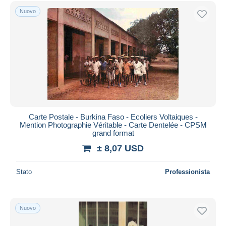
Spedizione gratuita
Nuovo
Metodi di pagamento
PayPal
Bonifico bancario
Visa
Mastercard
Bancontact
iDeal
Carte Postale - Burkina Faso - Ecoliers Voltaiques -
Mention Photographie Véritable - Carte Dentelée - CPSM
Maestro
grand format
Deselezionare tutto
± 8,07 USD
Residenza del venditore
Stato
Professionista
Tutto il mondo
Nuovo