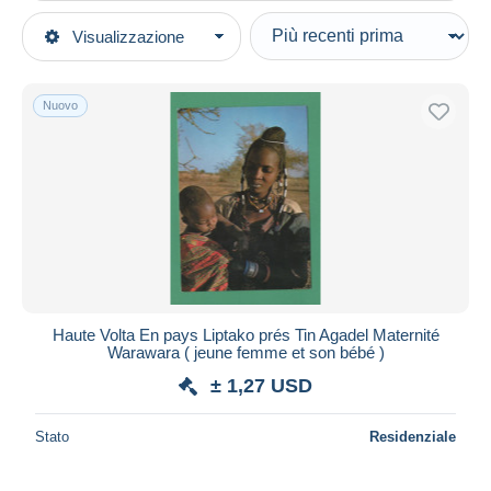
Tipo di vendita
Visualizzazione
Categorie principali
In corso
Cartoline
Prezzo fisso
Africa
Nuovo
Asta con offerte
Burkina Faso
Aste senza offerte
Casa d'aste
Venduti
Durata
Tutte le durate
Nuovo da
giorni
Haute Volta En pays Liptako prés Tin Agadel Maternité
Warawara ( jeune femme et son bébé )
Chiude fra
ora
± 1,27 USD
Prezzo
Stato
Residenziale
Dalle
a
USD
USD
Solo sconto