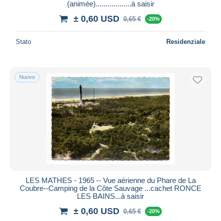
(animée)..................à saisir
± 0,60 USD
0,65 €
-20%
Stato
Residenziale
Nuovo
LES MATHES - 1965 -- Vue aérienne du Phare de La
Coubre--Camping de la Côte Sauvage ...cachet RONCE
LES BAINS...à saisir
± 0,60 USD
0,65 €
-20%