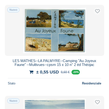
Nuovo
LES MATHES--LA PALMYRE--Camping "Au Joyeux
Faune" --Multivues--cpsm 15 x 10 n° 2 éd Théojac
± 0,55 USD
0,60 €
-20%
Stato
Residenziale
Nuovo