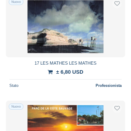
Nuovo
Spedizione gratuita
Metodi di pagamento
PayPal
Bonifico bancario
Visa
Mastercard
Bancontact
17 LES MATHES LES MATHES
iDeal
± 6,80 USD
Maestro
Deselezionare tutto
Stato
Professionista
Residenza del venditore
Tutto il mondo
Nuovo