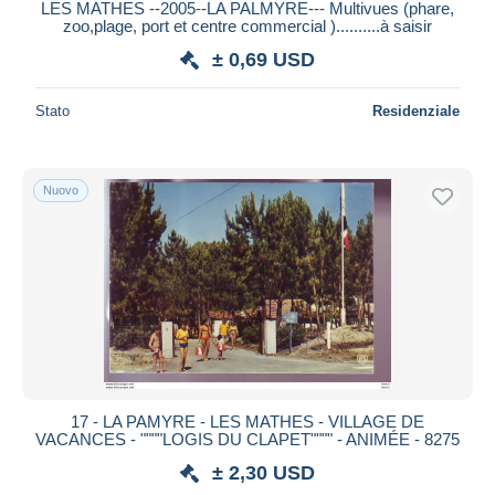
LES MATHES --2005--LA PALMYRE--- Multivues (phare,
zoo,plage, port et centre commercial )..........à saisir
± 0,69 USD
Stato
Residenziale
Nuovo
17 - LA PAMYRE - LES MATHES - VILLAGE DE
VACANCES - """"LOGIS DU CLAPET"""" - ANIMÉE - 8275
± 2,30 USD