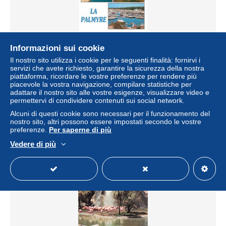
Carte Postale - 17 - La Palmyre - Multivues - Bateaux -
Informazioni sui cookie
Mouettes - Plage - CPM - Voir Scans Recto-Verso -
Il nostro sito utilizza i cookie per le seguenti finalità: fornirvi i
Poscard - Cart
servizi che avete richiesto, garantire la sicurezza della nostra
± 1,15 USD
piattaforma, ricordare le vostre preferenze per rendere più
piacevole la vostra navigazione, compilare statistiche per
adattare il nostro sito alle vostre esigenze, visualizzare video e
Stato
Professionista
permettervi di condividere contenuti sui social network.
Alcuni di questi cookie sono necessari per il funzionamento del
nostro sito, altri possono essere impostati secondo le vostre
preferenze.
Per saperne di più
Nuovo
Vedere di più