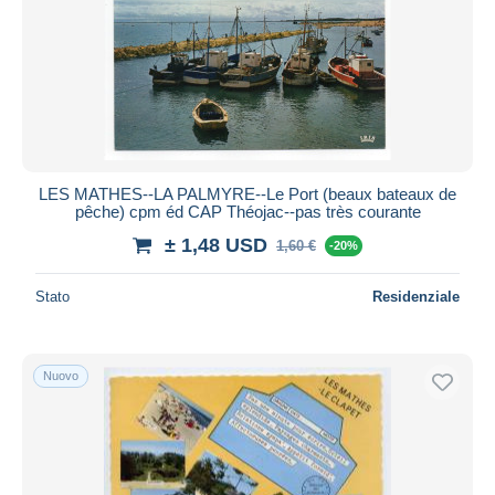
LES MATHES--LA PALMYRE--Le Port (beaux bateaux de
pêche) cpm éd CAP Théojac--pas très courante
± 1,48 USD
1,60 €
-20%
Stato
Residenziale
Nuovo