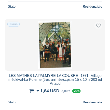
Stato
Residenziale
Nuovo
LES MATHES-LA PALMYRE-LA COUBRE--1971--Village
médiéval-La Poterne (très animée),cpsm 15 x 10 n°203 éd
Artaud
± 1,84 USD
2,00 €
-20%
Stato
Residenziale