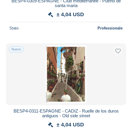
BESP4-0309-ESPAGNE - Club mediterranée - Puerto de
santa maria
Maestro
± 4,04 USD
Deselezionare tutto
Residenza del venditore
Stato
Professionale
Tutto il mondo
Nuovo
Aggiorna
BESP4-0311-ESPAGNE - CADIZ - Ruelle de los duros
antiguos - Old side street
± 4,04 USD