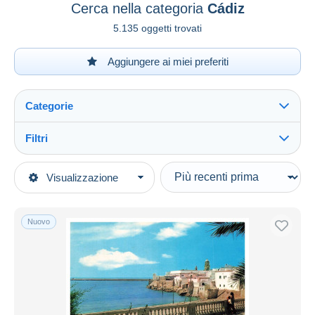
Cerca nella categoria
Cádiz
5.135 oggetti trovati
Aggiungere ai miei preferiti
Categorie
Filtri
Vedi tutto
Tipo di vendita
Visualizzazione
Categorie principali
In corso
Cartoline
Prezzo fisso
Europa
Nuovo
Asta con offerte
Spagna
Aste senza offerte
Andalucía (Andalusia)
Casa d'aste
Venduti
Cádiz
Durata