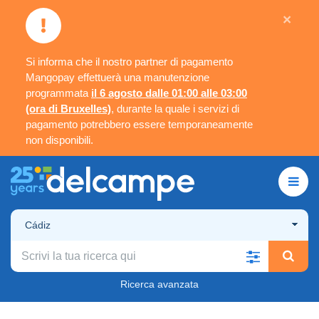
×
Si informa che il nostro partner di pagamento
Mangopay effettuerà una manutenzione
programmata
il 6 agosto dalle 01:00 alle 03:00
(ora di Bruxelles)
, durante la quale i servizi di
pagamento potrebbero essere temporaneamente
non disponibili.
Cádiz
Ricerca avanzata