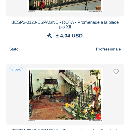
Tutte le durate
Nuovo da
giorni
BESP2-0129-ESPAGNE - ROTA - Promenade a la place
pio XII
Chiude fra
ora
± 4,04 USD
Prezzo
Stato
Professionale
Dalle
a
USD
USD
Solo sconto
Spedizione gratuita
Nuovo
Metodi di pagamento
PayPal
Bonifico bancario
Visa
Mastercard
Bancontact
iDeal