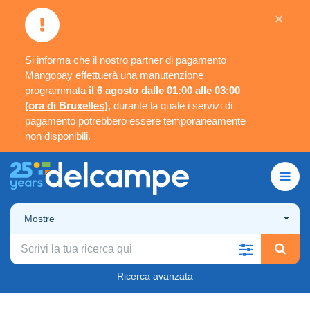
×
Si informa che il nostro partner di pagamento
Mangopay effettuerà una manutenzione
programmata
il 6 agosto dalle 01:00 alle 03:00
(ora di Bruxelles)
, durante la quale i servizi di
pagamento potrebbero essere temporaneamente
non disponibili.
Mostre
Ricerca avanzata