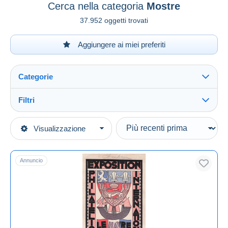
Cerca nella categoria
Mostre
37.952 oggetti trovati
Aggiungere ai miei preferiti
Categorie
Filtri
Vedi tutto
Tipo di vendita
Visualizzazione
Categorie principali
In corso
Cartoline
Prezzo fisso
Europa
Annuncio
Asta con offerte
Francia
Aste senza offerte
[75] Paris
Casa d'aste
Venduti
Mostre
Durata