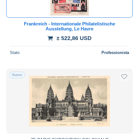
Tutte le durate
Nuovo da
giorni
Frankreich - Internationale Philatelistische
Ausstellung, Le Havre
Chiude fra
ora
± 522,86 USD
Prezzo
Stato
Professionista
Dalle
a
USD
USD
Solo sconto
Spedizione gratuita
Nuovo
Metodi di pagamento
PayPal
Bonifico bancario
Visa
Mastercard
Bancontact
iDeal