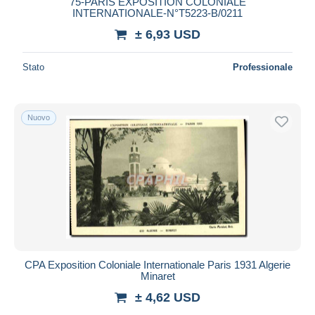
75-PARIS EXPOSITION COLONIALE
INTERNATIONALE-N°T5223-B/0211
Maestro
± 6,93 USD
Deselezionare tutto
Residenza del venditore
Stato
Professionale
Tutto il mondo
Nuovo
Aggiorna
CPA Exposition Coloniale Internationale Paris 1931 Algerie
Minaret
± 4,62 USD