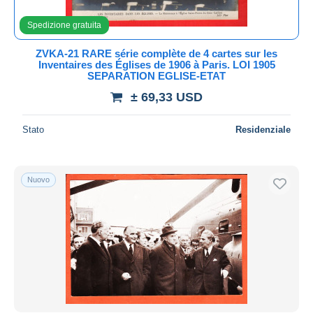
Tutte le durate
Spedizione gratuita
Nuovo da
giorni
ZVKA-21 RARE série complète de 4 cartes sur les
Inventaires des Églises de 1906 à Paris. LOI 1905
Chiude fra
ora
SEPARATION EGLISE-ETAT
± 69,33 USD
Prezzo
Dalle
a
USD
USD
Stato
Residenziale
Solo sconto
Spedizione gratuita
Nuovo
Metodi di pagamento
PayPal
Bonifico bancario
Visa
Mastercard
Bancontact
iDeal