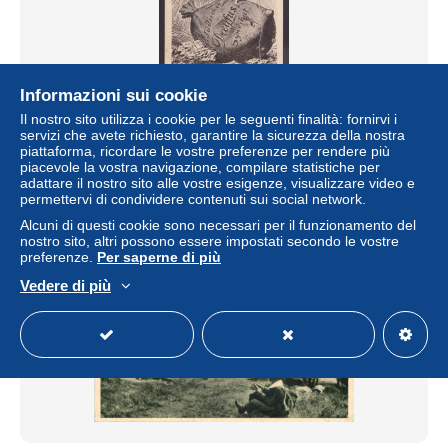
Informazioni sui cookie
FRANCE, Postcard, Judaica, Anti Dreyfuss, Propaganda
Il nostro sito utilizza i cookie per le seguenti finalità: fornirvi i
± 24,27 USD
servizi che avete richiesto, garantire la sicurezza della nostra
piattaforma, ricordare le vostre preferenze per rendere più
piacevole la vostra navigazione, compilare statistiche per
Stato
Professionale
adattare il nostro sito alle vostre esigenze, visualizzare video e
permettervi di condividere contenuti sui social network.
Alcuni di questi cookie sono necessari per il funzionamento del
nostro sito, altri possono essere impostati secondo le vostre
Nuovo
preferenze.
Per saperne di più
Vedere di più