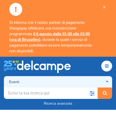
×
Si informa che il nostro partner di pagamento
Mangopay effettuerà una manutenzione
programmata
il 6 agosto dalle 01:00 alle 03:00
(ora di Bruxelles)
, durante la quale i servizi di
pagamento potrebbero essere temporaneamente
non disponibili.
Eventi
Ricerca avanzata