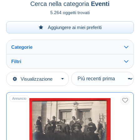
Cerca nella categoria
Eventi
5.264 oggetti trovati
Aggiungere ai miei preferiti
Categorie
Filtri
Vedi tutto
Tipo di vendita
Visualizzazione
Categorie principali
In corso
Cartoline
Prezzo fisso
Tematica
Annuncio
Asta con offerte
Politica
Aste senza offerte
Casa d'aste
Eventi
Venduti
Durata