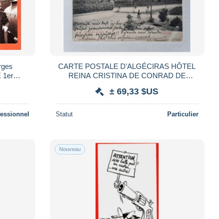
CARTE POSTALE D'ALGÉCIRAS HÔTEL
 1er
REINA CRISTINA DE CONRAD DE
IATION ◉
BUISSERET ENVOYÉE 23.01.1906
± 69,33 $US
T
PENDANT LA CONFÉRENCE
fessionnel
Statut
Particulier
Nouveau