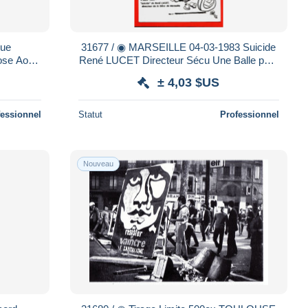
31677 / ◉ MARSEILLE 04-03-1983 Suicide
ose Aout
René LUCET Directeur Sécu Une Balle peut
ENBERG
en cacher une autre par KAH Série 18
± 4,03 $US
fessionnel
Statut
Professionnel
Nouveau