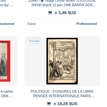
31680 / ◉ Tirage Limite 500ex TOULOUSE
t dur à
20H30 Mardi 12 juin 1968 BARRICADE
érie 17
Boulevard CARNOT Evenements Mai
± 3,46 $US
fessionnel
Statut
Professionnel
Nouveau
4 cartes
POLITIQUE - CONGRES DE LA LIBRE
e 1906 à
PENSEE INTERNATIONALE PARIS
GLISE-
SEPTEMBRE 1905 - CARTE ILLUSTREE -
± 18,26 $US
VOIR ETAT