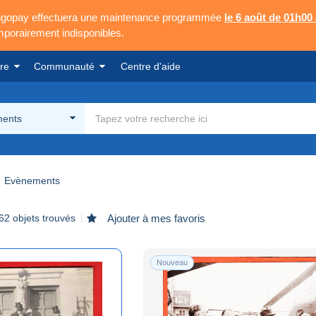
Mangopay effectuera une maintenance programmée
le 6 août de 01h00
emporairement indisponibles.
re
Communauté
Centre d'aide
ents
Evènements
62 objets trouvés
Ajouter à mes favoris
Nouveau