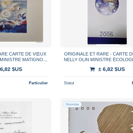
RARE CARTE DE VŒUX
ORIGINALE ET RARE - CARTE 
r MINISTRE MATIGNON
NELLY OLIN MINISTRE ÉCOLOGIE
DOUBLE SIGNATURE AUTOG
 6,82 $US
± 6,82 $US
GRAPHES
MANUSCRITE 210X150
Particulier
Statut
Nouveau