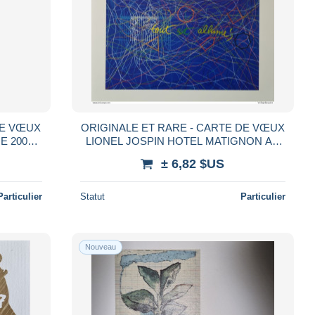
DE VŒUX
ORIGINALE ET RARE - CARTE DE VŒUX
 2006 –
LIONEL JOSPIN HOTEL MATIGNON AN
RAPHE
2000 – SIGNATURE AUTOGRAPHE
± 6,82 $US
MANUSCRITE 210X150
Particulier
Statut
Particulier
Nouveau