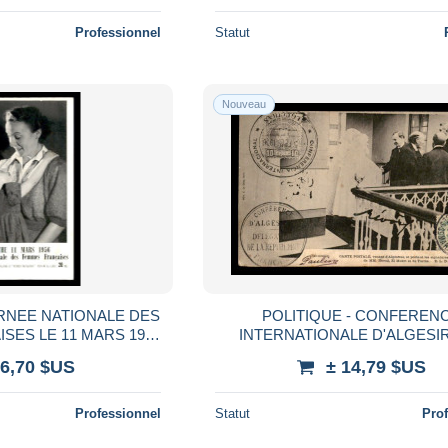
Professionnel
Statut
Nouveau
URNEE NATIONALE DES
POLITIQUE - CONFEREN
SES LE 11 MARS 1956
INTERNATIONALE D'ALGESI
 DE SOUTIEN
FEVRIER 1906 - MR REVOIL, E
 6,70 $US
± 14,79 $US
ET DE TORRES
Professionnel
Statut
Pro