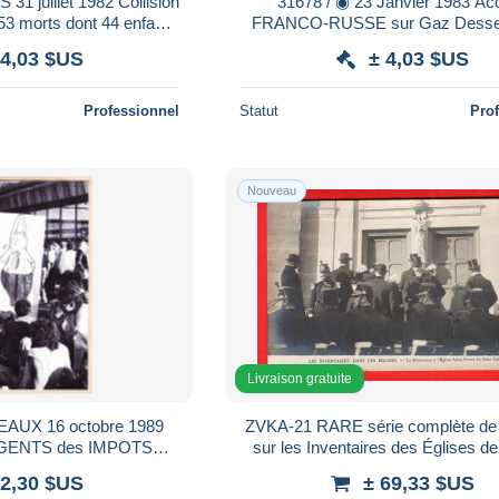
31678 / ◉ 23 Janvier 1983 Accord
53 morts dont 44 enfants
FRANCO-RUSSE sur Gaz Desser
olo KAH Série 23
Avaler pour POLONAIS par KAH S
 4,03 $US
± 4,03 $US
Professionnel
Statut
Pro
Nouveau
Livraison gratuite
ZVKA-21 RARE série complète de 
 AGENTS des IMPOTS
sur les Inventaires des Églises d
EAU d'EAU Tirage 500ex
Paris. LOI 1905 SEPARATION E
 2,30 $US
± 69,33 $US
ETAT