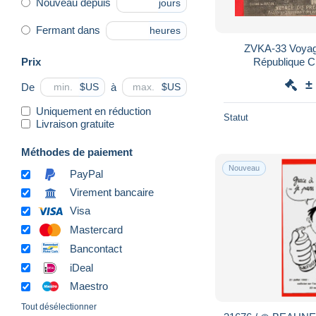
Nouveau depuis
jours
Fermant dans
heures
ZVKA-33 Voyage
Prix
République 
Réapprovisionnem
±
De
à
$US
$US
huile e
Uniquement en réduction
Statut
Livraison gratuite
Méthodes de paiement
Nouveau
PayPal
Virement bancaire
Visa
Mastercard
Bancontact
iDeal
Maestro
Tout désélectionner