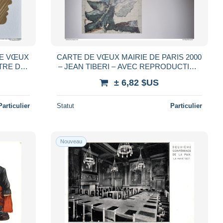
DE VŒUX
CARTE DE VŒUX MAIRIE DE PARIS 2000
TRE DE
– JEAN TIBERI – AVEC REPRODUCTION
TURE
REHAUSSÉE JEAN-PIERRE PINCEMIN
± 6,82 $US
220X155
Particulier
Statut
Particulier
Nouveau