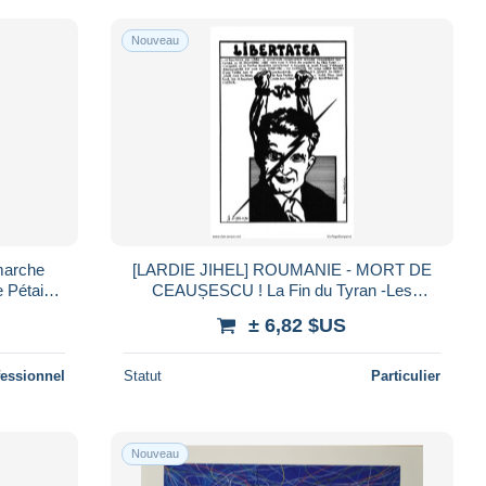
Nouveau
marche
[LARDIE JIHEL] ROUMANIE - MORT DE
e Pétain
CEAUȘESCU ! La Fin du Tyran -Les
sistance
Chaînes Brisées du Communisme -
± 6,82 $US
N°015/85
fessionnel
Statut
Particulier
Nouveau