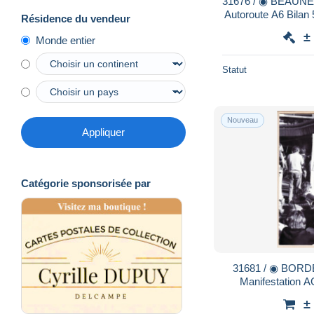
31676 / ◉ BEAUNES 31 juillet 1982 Collision
Autoroute A6 Bilan 
Résidence du vendeur
IGNIFUGEX C
±
Monde entier
Statut
Nouveau
Appliquer
Catégorie sponsorisée par
31681 / ◉ BORDEAUX 16 octobre 1989
Manifestation
Cortège rue CHAT
±