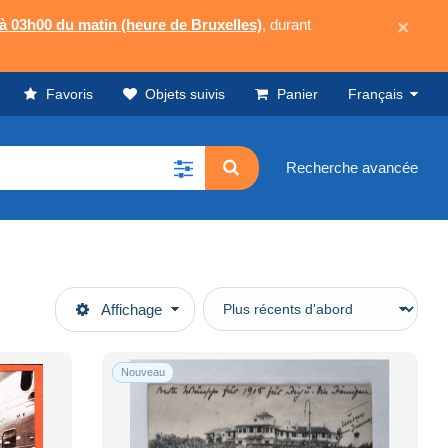
 à 03h00 du matin (heure de Bruxelles)
, durant
×
Favoris
Objets suivis
Panier
Français
Recherche avancée
Affichage
Nouveau