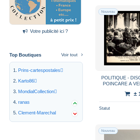
Nouveau
Votre publicité ici ?
Top Boutiques
Voir tout
Prins-cartespostales
POLITIQUE - D
Karto86
POINCARE A VE
FETES DE LA VIC
MondialCollection
± 
ranas
Statut
Clement-Marechal
Nouveau