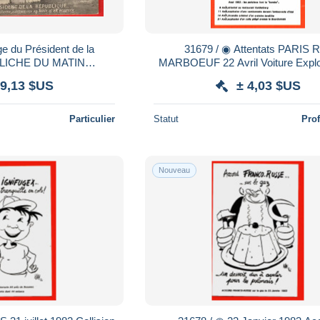
 du Président de la
31679 / ◉ Attentats PARIS Rue
CLICHE DU MATIN
MARBOEUF 22 Avril Voiture Expl
ent des automobiles en
1982 Parisiens Bombes GOLD
 9,13 $US
± 4,03 $US
t essence NC
KAH Série 23
Particulier
Statut
Pro
Nouveau