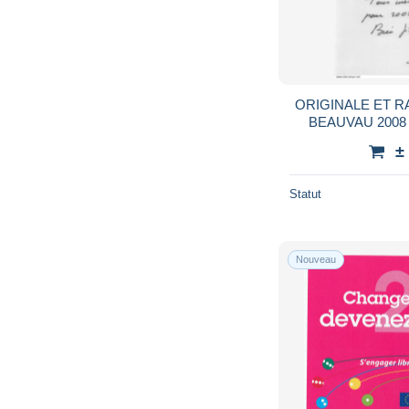
ORIGINALE ET 
BEAUVAU 2008 – 
Ministre Intérie
±
AUTO
Statut
Nouveau