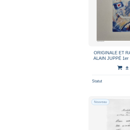
ORIGINALE ET 
ALAIN JUPPÉ 1e
1996 – – MESSAGE & SIGNATURE
±
AUTO
Statut
Nouveau