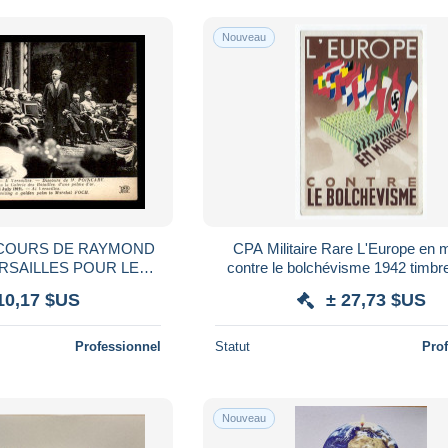
Nouveau
ISCOURS DE RAYMOND
CPA Militaire Rare L'Europe en 
RSAILLES POUR LES
contre le bolchévisme 1942 timbr
TOIRE DU 14 JUILLET
nazisme nazi propagande milice ré
10,17 $US
± 27,73 $US
1919
Professionnel
Statut
Pro
Nouveau