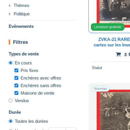
Thèmes
Politique
Evènements
Livraison gratuite
ZVKA-21 RARE s
Filtres
cartes sur les Inv
1906 à Paris. 
Types de vente
± 
EGL
En cours
Statut
Prix fixes
Enchères avec offres
Enchères sans offres
Nouveau
Maisons de vente
Vendus
Durée
Toutes les durées