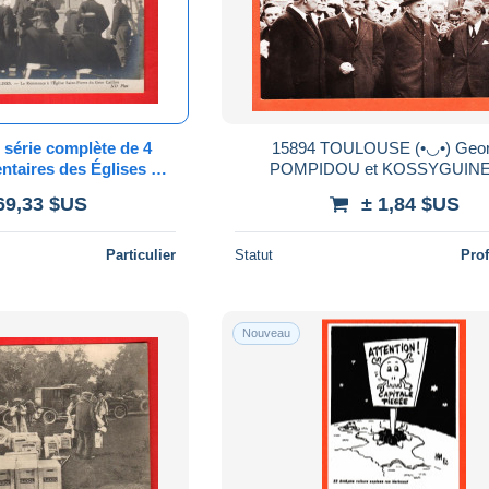
érie complète de 4
15894 TOULOUSE (•◡•) Georges
entaires des Églises de
POMPIDOU et KOSSYGUINE
LOI 1905 SEPARATION
décembre 1966 Visitent SUD-AV
69,33 $US
± 1,84 $US
ISE-ETAT
Photo SARRIEU CLOUZE
Particulier
Statut
Pro
Nouveau