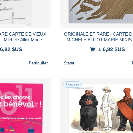
RARE CARTE DE VŒUX
ORIGINALE ET RARE - CARTE 
Michèle Alliot-Marie
MICHELE ALLIOT-MARIE MINIS
ur – TEXTE & SIGNATURE
LA DÉFENSE 2006 – SIGNA
 6,82 $US
± 6,82 $US
GRAPHES
AUTOGRAPHE 210X150
Particulier
Statut
Nouveau