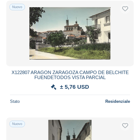
Spedizione gratuita
Nuovo
Metodi di pagamento
PayPal
Bonifico bancario
Visa
Mastercard
Bancontact
iDeal
X122807 ARAGON ZARAGOZA CAMPO DE BELCHITE
FUENDETODOS VISTA PARCIAL
Maestro
± 5,76 USD
Deselezionare tutto
Residenza del venditore
Stato
Residenziale
Tutto il mondo
Nuovo