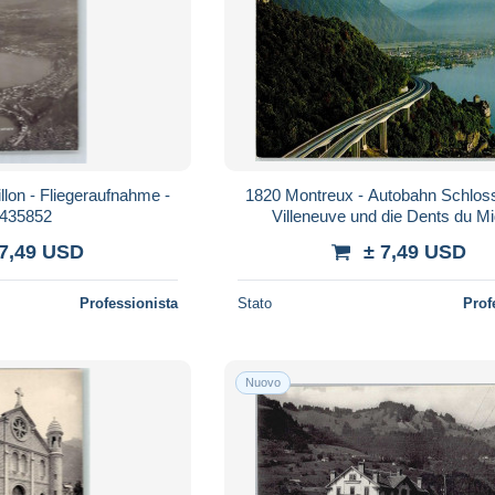
lon - Fliegeraufnahme -
1820 Montreux - Autobahn Schloss
435852
Villeneuve und die Dents du Mid
10281961
 7,49 USD
± 7,49 USD
Professionista
Stato
Prof
Nuovo