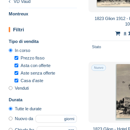
VD Vaud
Montreux
1823 Glion 1912 - 
10
Filtri
± 
Tipo di vendita
Stato
In corso
Prezzo fisso
Asta con offerte
Nuovo
Aste senza offerte
Casa d'aste
Venduti
Durata
Tutte le durate
Nuovo da
giorni
1823 Glion - Hotel 
Chiude fra