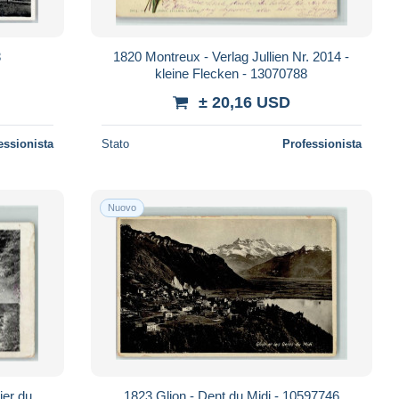
8
1820 Montreux - Verlag Jullien Nr. 2014 -
kleine Flecken - 13070788
± 20,16 USD
essionista
Stato
Professionista
Nuovo
ier du
1823 Glion - Dent du Midi - 10597746