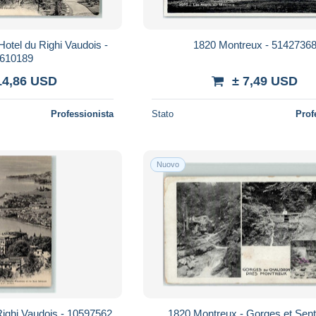
Hotel du Righi Vaudois -
1820 Montreux - 5142736
610189
14,86 USD
± 7,49 USD
Professionista
Stato
Prof
Nuovo
Righi Vaudois - 10597562
1820 Montreux - Gorges et Sent