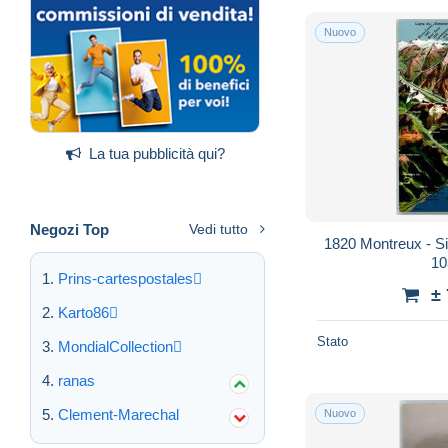
Nuovo
La tua pubblicità qui?
Negozi Top
Vedi tutto
1820 Montreux - Si
10
Prins-cartespostales
±
Karto86
Stato
MondialCollection
ranas
Clement-Marechal
Nuovo