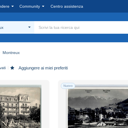
ndere
Community
Centro assistenza
ux
Montreux
vati
Aggiungere ai miei preferiti
Nuovo