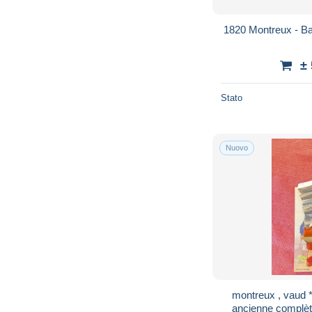
1820 Montreux - B
±
Stato
Nuovo
montreux , vaud 
ancienne complète 