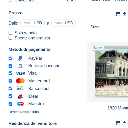
ora
Prezzo
±
Dalle
a
USD
USD
Stato
Solo sconto
Spedizione gratuita
Nuovo
Metodi di pagamento
PayPal
Bonifico bancario
Visa
Mastercard
Bancontact
iDeal
Maestro
1820 Mont
Deselezionare tutto
±
Residenza del venditore