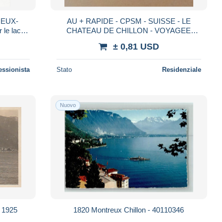
REUX-
AU + RAPIDE - CPSM - SUISSE - LE
 le lac
CHATEAU DE CHILLON - VOYAGEE
-
TIMBREE - FORMAT CPA
± 0,81 USD
essionista
Stato
Residenziale
Nuovo
1820 Montreux Chillon - 40110346