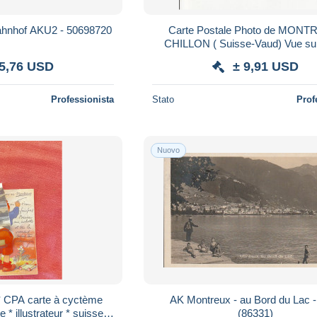
ahnhof AKU2 - 50698720
Carte Postale Photo de MONT
CHILLON ( Suisse-Vaud) Vue sur
LEMAN - Photo Anonyme 
 5,76 USD
± 9,91 USD
Professionista
Stato
Prof
Nuovo
* CPA carte à cyctème
AK Montreux - au Bord du Lac - 1925
* illustrateur * suisse
(86331)