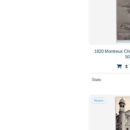
1820 Montreux Chil
50
±
Stato
Nuovo