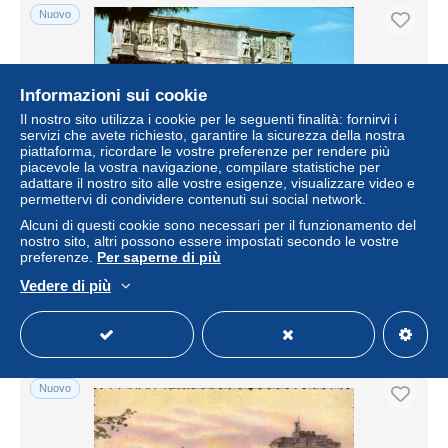
Nuovo
Informazioni sui cookie
Il nostro sito utilizza i cookie per le seguenti finalità: fornirvi i
servizi che avete richiesto, garantire la sicurezza della nostra
piattaforma, ricordare le vostre preferenze per rendere più
piacevole la vostra navigazione, compilare statistiche per
adattare il nostro sito alle vostre esigenze, visualizzare video e
permettervi di condividere contenuti sui social network.
Roma – Arco di Costantino e Colosseo – Antique Postcard
Alcuni di questi cookie sono necessari per il funzionamento del
– circa 1987
nostro sito, altri possono essere impostati secondo le vostre
preferenze.
Per saperne di più
± 4,57 USD
Vedere di più
Stato
Residenziale
Nuovo