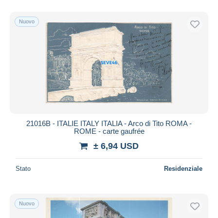
Solo sconto
Spedizione gratuita
Nuovo
Metodi di pagamento
PayPal
Bonifico bancario
Visa
Mastercard
Bancontact
iDeal
21016B - ITALIE ITALY ITALIA - Arco di Tito ROMA -
ROME - carte gaufrée
Maestro
± 6,94 USD
Deselezionare tutto
Residenza del venditore
Stato
Residenziale
Tutto il mondo
Nuovo