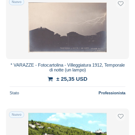
Nuovo
Spedizione gratuita
Metodi di pagamento
PayPal
Bonifico bancario
Visa
Mastercard
Bancontact
* VARAZZE - Fotocartolina - Villeggiatura 1912, Temporale
iDeal
di notte (un lampo)
Maestro
± 25,35 USD
Deselezionare tutto
Stato
Professionista
Residenza del venditore
Tutto il mondo
Nuovo