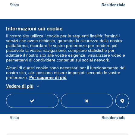
Stato
Residenziale
Nuovo
Informazioni sui cookie
Il nostro sito utilizza i cookie per le seguenti finalità: fornirvi i
servizi che avete richiesto, garantire la sicurezza della nostra
piattaforma, ricordare le vostre preferenze per rendere più
piacevole la vostra navigazione, compilare statistiche per
adattare il nostro sito alle vostre esigenze, visualizzare video e
permettervi di condividere contenuti sui social network.
Alcuni di questi cookie sono necessari per il funzionamento del
nostro sito, altri possono essere impostati secondo le vostre
preferenze.
Per saperne di più
Vedere di più
Finale Ligure (SV) Panorama dal Mare e Motoscafi;
Barche sulla Spiaggia all'Alba, Blocco/lot 2 cartoline
± 1,15 USD
Stato
Residenziale