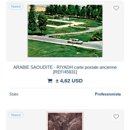
Spedizione gratuita
Nuovo
Metodi di pagamento
PayPal
Bonifico bancario
Visa
Mastercard
Bancontact
iDeal
ARABIE SAOUDITE - RIYADH carte postale ancienne
[REF/45831]
Maestro
± 4,62 USD
Deselezionare tutto
Residenza del venditore
Stato
Professionista
Tutto il mondo
Nuovo