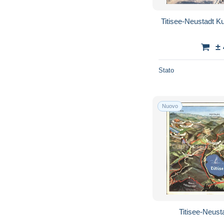
Titisee-Neustadt K
±
Stato
Nuovo
Titisee-Neus