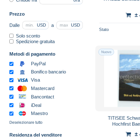
ora
Prezzo
±
Dalle
a
USD
USD
Stato
Solo sconto
Spedizione gratuita
Nuovo
Metodi di pagamento
PayPal
Bonifico bancario
Visa
Mastercard
Bancontact
iDeal
Maestro
TITISEE Schwa
Deselezionare tutto
Hochfirst Bae
±
Residenza del venditore