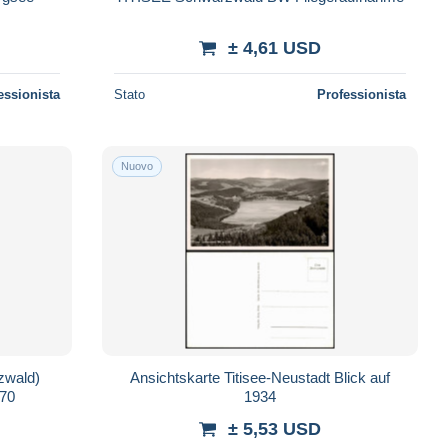
± 4,61 USD
essionista
Stato
Professionista
Nuovo
rzwald)
Ansichtskarte Titisee-Neustadt Blick auf
970
1934
± 5,53 USD