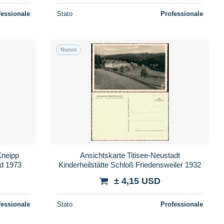
fessionale
Stato
Professionale
Nuovo
Kneipp
Ansichtskarte Titisee-Neustadt
d 1973
Kinderheilstätte Schloß Friedensweiler 1932
± 4,15 USD
fessionale
Stato
Professionale