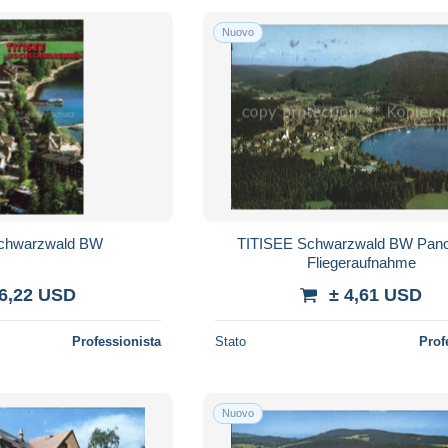
Nuovo
chwarzwald BW
TITISEE Schwarzwald BW Pan
Fliegeraufnahme
 6,22 USD
± 4,61 USD
Professionista
Stato
Prof
Nuovo