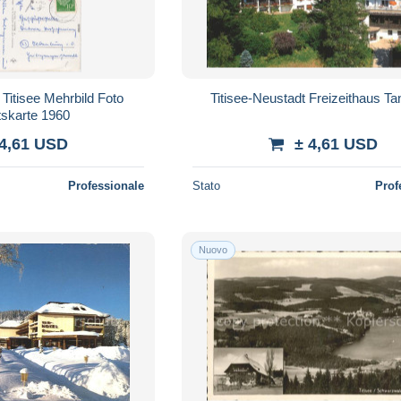
 Titisee Mehrbild Foto
Titisee-Neustadt Freizeithaus Ta
tskarte 1960
 4,61 USD
± 4,61 USD
Professionale
Stato
Prof
Nuovo