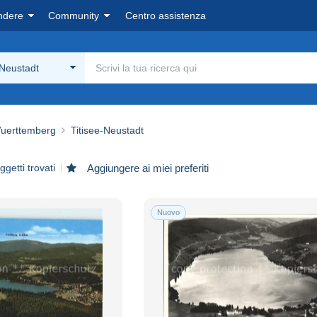
ndere
Community
Centro assistenza
-Neustadt
uerttemberg
Titisee-Neustadt
getti trovati
Aggiungere ai miei preferiti
Nuovo