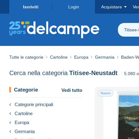
Iscriviti
Login
Acquistare
Ve
Titisee
Tutte le categorie
Cartoline
Europa
Germania
Baden-W
Cerca nella categoria
Titisee-Neustadt
5.080 og
Categorie
Vedi tutto
Nuovo
Categorie principali
Cartoline
Europa
Germania