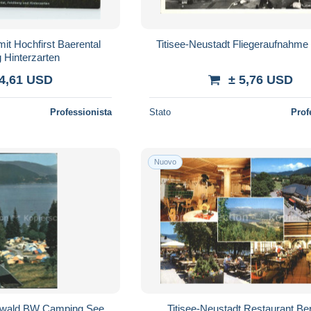
mit Hochfirst Baerental
Titisee-Neustadt Fliegeraufnahme
 Hinterzarten
 4,61 USD
± 5,76 USD
Professionista
Stato
Prof
Nuovo
wald BW Camping See
Titisee-Neustadt Restaurant Be