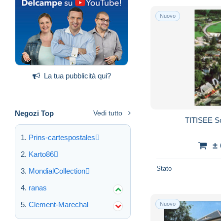
Nuovo
La tua pubblicità qui?
Negozi Top
Vedi tutto
TITISEE S
Prins-cartespostales
±
Karto86
Stato
MondialCollection
ranas
Clement-Marechal
Nuovo