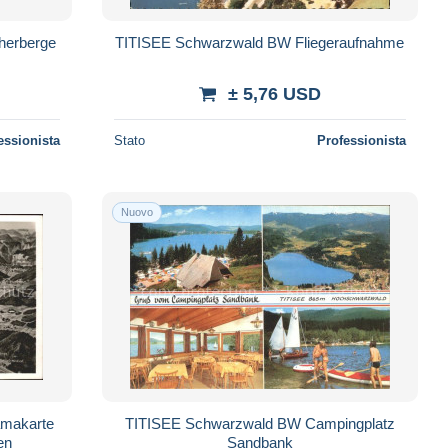
herberge
TITISEE Schwarzwald BW Fliegeraufnahme
± 5,76 USD
essionista
Stato
Professionista
Nuovo
makarte
TITISEE Schwarzwald BW Campingplatz
en
Sandbank