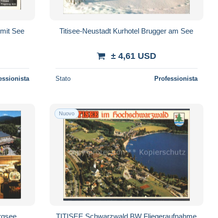
 mit See
Titisee-Neustadt Kurhotel Brugger am See
± 4,61 USD
essionista
Stato
Professionista
Nuovo
rgsee
TITISEE Schwarzwald BW Fliegeraufnahme