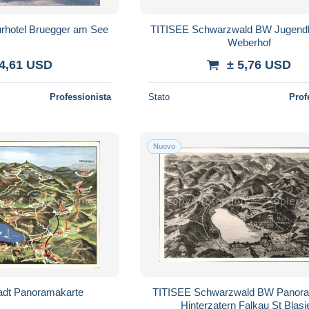
urhotel Bruegger am See
TITISEE Schwarzwald BW Jugend
Weberhof
 4,61 USD
± 5,76 USD
Professionista
Stato
Prof
Nuovo
tadt Panoramakarte
TITISEE Schwarzwald BW Panora
Hinterzatern Falkau St Blasi