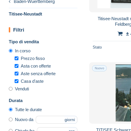
Baden-Wuerttemberg
Titisee-Neustadt
Titisee-Neustadt 
Feldberg
Filtri
±
Tipo di vendita
Stato
In corso
Prezzo fisso
Asta con offerte
Nuovo
Aste senza offerte
Casa d'aste
Venduti
Durata
Tutte le durate
Nuovo da
giorni
TITISEE Schwarz
Chiude fra