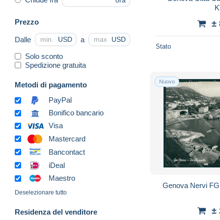
ora
K
Prezzo
±
Dalle
a
USD
USD
Stato
Solo sconto
Spedizione gratuita
Nuovo
Metodi di pagamento
PayPal
Bonifico bancario
Visa
Mastercard
Bancontact
iDeal
Maestro
Genova Nervi FG 
Deselezionare tutto
±
Residenza del venditore