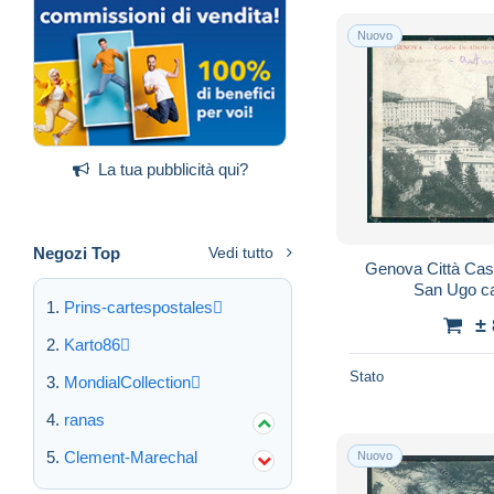
Nuovo
La tua pubblicità qui?
Negozi Top
Vedi tutto
Genova Città Caste
San Ugo c
Prins-cartespostales
±
Karto86
Stato
MondialCollection
ranas
Clement-Marechal
Nuovo