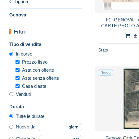
Liguria
Genova
F1- GENOVA - AL PORTO TRALDI -
CARTE PHOTO A. TRALDI , MILANO ( 2
Filtri
S
±
Tipo di vendita
Stato
In corso
Prezzo fisso
Asta con offerte
Nuovo
Aste senza offerte
Casa d'aste
Venduti
Durata
Tutte le durate
Nuovo da
giorni
Genova Città Ca
Chiude fra