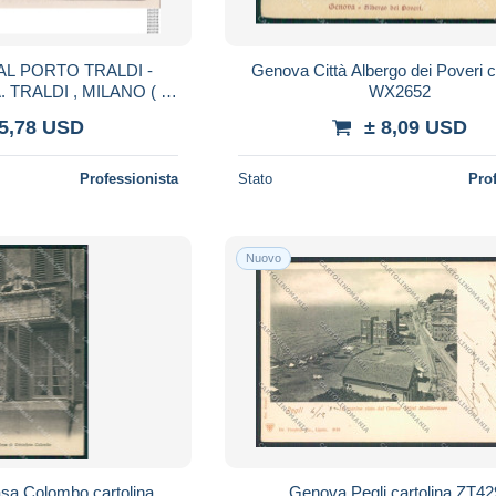
Genova Città Albergo dei Poveri c
WX2652
CANS )
 5,78 USD
± 8,09 USD
Professionista
Stato
Pro
Nuovo
sa Colombo cartolina
Genova Pegli cartolina ZT4