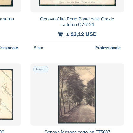
artolina
Genova Città Porto Ponte delle Grazie
cartolina QZ6124
± 23,12 USD
fessionale
Stato
Professionale
Nuovo
293
Genova Masone cartolina ZT5087