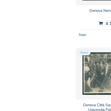
Genova Nervi
± 
Stato
Nuovo
Genova Città Sav
Università Fo