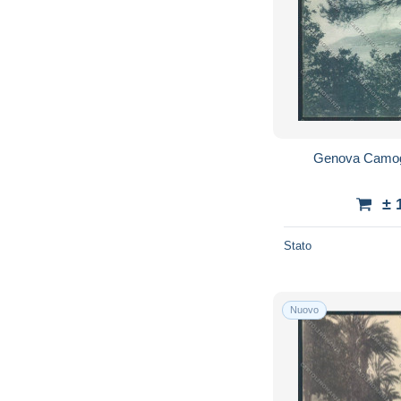
Genova Camogl
± 
Stato
Nuovo