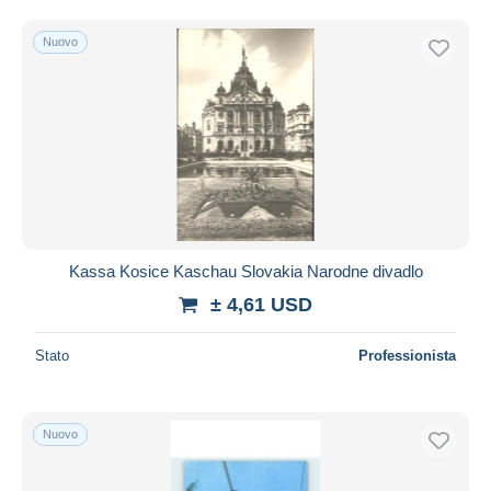
Spedizione gratuita
Nuovo
Metodi di pagamento
PayPal
Bonifico bancario
Visa
Mastercard
Bancontact
iDeal
Kassa Kosice Kaschau Slovakia Narodne divadlo
Maestro
± 4,61 USD
Deselezionare tutto
Residenza del venditore
Stato
Professionista
Tutto il mondo
Nuovo