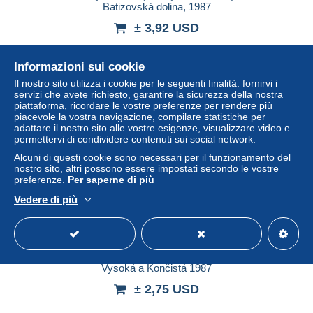
Batizovská dolina, 1987
± 3,92 USD
Stato
Professionale
Informazioni sui cookie
Il nostro sito utilizza i cookie per le seguenti finalità: fornirvi i
servizi che avete richiesto, garantire la sicurezza della nostra
piattaforma, ricordare le vostre preferenze per rendere più
Nuovo
piacevole la vostra navigazione, compilare statistiche per
adattare il nostro sito alle vostre esigenze, visualizzare video e
permettervi di condividere contenuti sui social network.
Alcuni di questi cookie sono necessari per il funzionamento del
nostro sito, altri possono essere impostati secondo le vostre
preferenze.
Per saperne di più
Vedere di più
Vysoké Tatry Štrbské pleso s hotelom Patria, v pozadí
Vysoká a Končistá 1987
± 2,75 USD