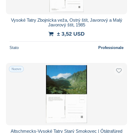
Vysoké Tatry Zbojnícka veža, Ostrý štít, Javorový a Malý
Javorový štít, 1985
± 3,52 USD
Stato
Professionale
Nuovo
Altschmecks-Vysoké Tatry Starý Smokovec | Ótátrafüred