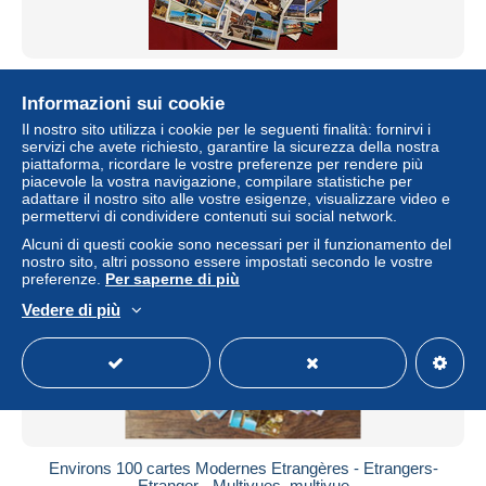
environs 200 CPM - multivues , multivue
Informazioni sui cookie
± 23,04 USD
Il nostro sito utilizza i cookie per le seguenti finalità: fornirvi i
servizi che avete richiesto, garantire la sicurezza della nostra
Stato
Professionista
piattaforma, ricordare le vostre preferenze per rendere più
piacevole la vostra navigazione, compilare statistiche per
adattare il nostro sito alle vostre esigenze, visualizzare video e
permettervi di condividere contenuti sui social network.
Alcuni di questi cookie sono necessari per il funzionamento del
nostro sito, altri possono essere impostati secondo le vostre
preferenze.
Per saperne di più
Vedere di più
Environs 100 cartes Modernes Etrangères - Etrangers-
Etranger - Multivues, multivue