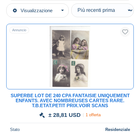
Tipo di vendita
Visualizzazione
Categorie principali
In corso
Cartoline
Prezzo fisso
Alla rinfusa
Annuncio
Asta con offerte
100 - 499 cartoline
Aste senza offerte
Casa d'aste
Venduti
Durata
Tutte le durate
Nuovo da
giorni
SUPERBE LOT DE 240 CPA FANTAISIE UNIQUEMENT
ENFANTS. AVEC NOMBREUSES CARTES RARE.
Chiude fra
ora
T.B.ETAT.PETIT PRIX.VOIR SCANS
± 28,81 USD
1 offerta
Prezzo
Dalle
a
USD
USD
Stato
Residenziale
Solo sconto