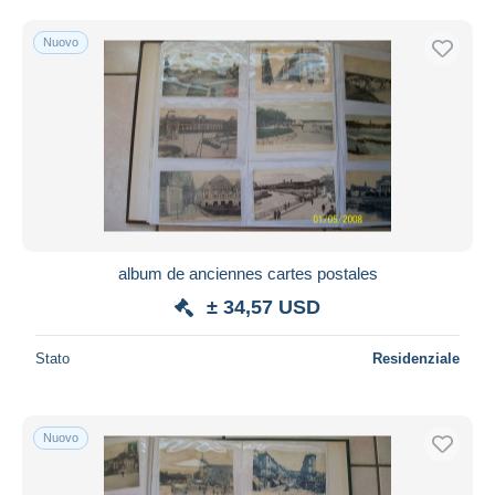
Spedizione gratuita
Nuovo
Metodi di pagamento
PayPal
Bonifico bancario
Visa
Mastercard
Bancontact
iDeal
album de anciennes cartes postales
Maestro
± 34,57 USD
Deselezionare tutto
Residenza del venditore
Stato
Residenziale
Tutto il mondo
Nuovo